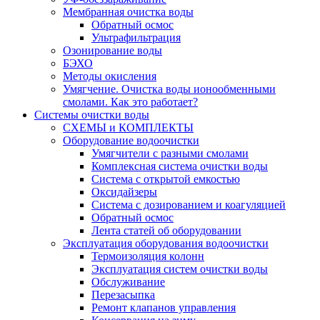
Мембранная очистка воды
Обратный осмос
Ультрафильтрация
Озонирование воды
БЭХО
Методы окисления
Умягчение. Очистка воды ионообменными
смолами. Как это работает?
Системы очистки воды
СХЕМЫ и КОМПЛЕКТЫ
Оборудование водоочистки
Умягчители с разными смолами
Комплексная система очистки воды
Система с открытой емкостью
Оксидайзеры
Система с дозированием и коагуляцией
Обратный осмос
Лента статей об оборудовании
Эксплуатация оборудования водоочистки
Термоизоляция колонн
Эксплуатация систем очистки воды
Обслуживание
Перезасыпка
Ремонт клапанов управления