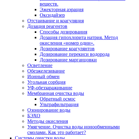
веществ.
Эжекторная аэрация
Оксидайзер
Отстаивание и коагуляция
Дозация реагентов
Способы дозирования
Дозация гипохлорита натрия. Метод
окисления «номер один».
Дозирование коагулянтов
Дозирование перекиси водорода
Дозирование марганцовки
Осветление
Обезжелезивание
Ионный обмен
Угольная сорбция
УФ-обеззараживание
Мембранная очистка воды
Обратный осмос
Ультрафильтрация
Озонирование воды
БЭХО
Методы окисления
Умягчение. Очистка воды ионообменными
смолами. Как это работает?
Системы очистки воды