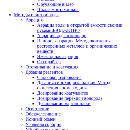
Обучающие видео
Школа монтажников
Методы очистки воды
Аэрация
Аэрация воды в открытой емкости своими
руками.БЮДЖЕТНО
Аэрация воды в колодце
Напорная аэрация. Метод окисления
растворенных металлов и органических
веществ.
Эжекторная аэрация
Оксидайзер
Отстаивание и коагуляция
Дозация реагентов
Способы дозирования
Дозация гипохлорита натрия. Метод
окисления «номер один».
Дозирование коагулянтов
Дозирование перекиси водорода
Дозирование марганцовки
Осветление
Обезжелезивание
Ионный обмен
Угольная сорбция
УФ-обеззараживание