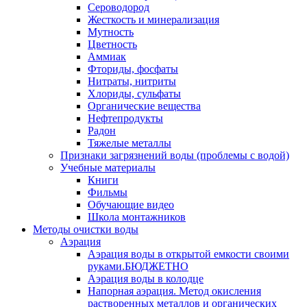
Сероводород
Жесткость и минерализация
Мутность
Цветность
Аммиак
Фториды, фосфаты
Нитраты, нитриты
Хлориды, сульфаты
Органические вещества
Нефтепродукты
Радон
Тяжелые металлы
Признаки загрязнений воды (проблемы с водой)
Учебные материалы
Книги
Фильмы
Обучающие видео
Школа монтажников
Методы очистки воды
Аэрация
Аэрация воды в открытой емкости своими
руками.БЮДЖЕТНО
Аэрация воды в колодце
Напорная аэрация. Метод окисления
растворенных металлов и органических