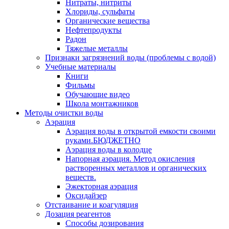
Нитраты, нитриты
Хлориды, сульфаты
Органические вещества
Нефтепродукты
Радон
Тяжелые металлы
Признаки загрязнений воды (проблемы с водой)
Учебные материалы
Книги
Фильмы
Обучающие видео
Школа монтажников
Методы очистки воды
Аэрация
Аэрация воды в открытой емкости своими
руками.БЮДЖЕТНО
Аэрация воды в колодце
Напорная аэрация. Метод окисления
растворенных металлов и органических
веществ.
Эжекторная аэрация
Оксидайзер
Отстаивание и коагуляция
Дозация реагентов
Способы дозирования