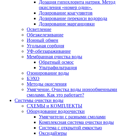
Дозация гипохлорита натрия. Метод
окисления «номер один».
Дозирование коагулянтов
Дозирование перекиси водорода
Дозирование марганцовки
Осветление
Обезжелезивание
Ионный обмен
Угольная сорбция
УФ-обеззараживание
Мембранная очистка воды
Обратный осмос
Ультрафильтрация
Озонирование воды
БЭХО
Методы окисления
Умягчение. Очистка воды ионообменными
смолами. Как это работает?
Системы очистки воды
СХЕМЫ и КОМПЛЕКТЫ
Оборудование водоочистки
Умягчители с разными смолами
Комплексная система очистки воды
Система с открытой емкостью
Оксидайзеры