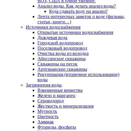
ВОЗ, США в одной таблице.
Анализ воды. Как делать анализ воды?
Куда сдавать воду на анализ?
Лента интересных заметок о воде (фильмы,
статьи, книги…)
Источники водоснабжения
Открытые источники водоснабжения
Дождевая вода
Городской водопровод
Поселковый водопровод
Очистка воды из колодца
Абиссинские скважины
Скважины на песок
Артезианские скважины
Рекуперация (вторичное использование)
воды
Загрязнения воды
Взвешенные вещества
Железо и марганец
Сероводород
Жесткость и минерализация
Мутность
Цветность
Аммиак
Фториды, фосфаты