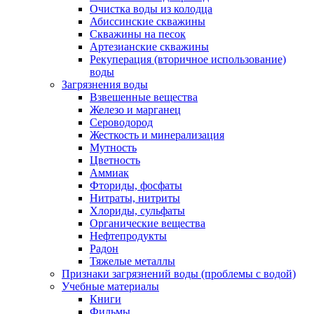
Очистка воды из колодца
Абиссинские скважины
Скважины на песок
Артезианские скважины
Рекуперация (вторичное использование)
воды
Загрязнения воды
Взвешенные вещества
Железо и марганец
Сероводород
Жесткость и минерализация
Мутность
Цветность
Аммиак
Фториды, фосфаты
Нитраты, нитриты
Хлориды, сульфаты
Органические вещества
Нефтепродукты
Радон
Тяжелые металлы
Признаки загрязнений воды (проблемы с водой)
Учебные материалы
Книги
Фильмы