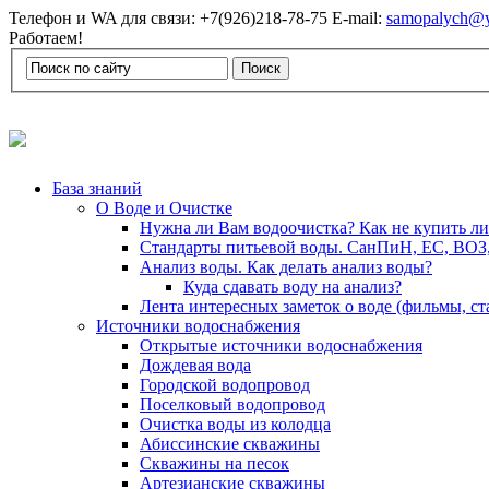
Телефон и WA для связи: +7(926)218-78-75 E-mail:
samopalych@y
Работаем!
База знаний
О Воде и Очистке
Нужна ли Вам водоочистка? Как не купить л
Стандарты питьевой воды. СанПиН, ЕС, ВОЗ
Анализ воды. Как делать анализ воды?
Куда сдавать воду на анализ?
Лента интересных заметок о воде (фильмы, с
Источники водоснабжения
Открытые источники водоснабжения
Дождевая вода
Городской водопровод
Поселковый водопровод
Очистка воды из колодца
Абиссинские скважины
Скважины на песок
Артезианские скважины