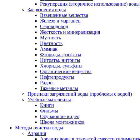
Рекуперация (вторичное использование) воды
Загрязнения воды
Взвешенные вещества
Железо и марганец
Сероводород
Жесткость и минерализация
Мутность
Цветность
Аммиак
Фториды, фосфаты
Нитраты, нитриты
Хлориды, сульфаты
Органические вещества
Нефтепродукты
Радон
Тяжелые металлы
Признаки загрязнений воды (проблемы с водой)
Учебные материалы
Книги
Фильмы
Обучающие видео
Школа монтажников
Методы очистки воды
Аэрация
Аэрация воды в открытой емкости своими