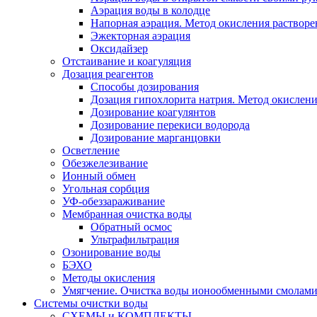
Аэрация воды в колодце
Напорная аэрация. Метод окисления растворе
Эжекторная аэрация
Оксидайзер
Отстаивание и коагуляция
Дозация реагентов
Способы дозирования
Дозация гипохлорита натрия. Метод окислени
Дозирование коагулянтов
Дозирование перекиси водорода
Дозирование марганцовки
Осветление
Обезжелезивание
Ионный обмен
Угольная сорбция
УФ-обеззараживание
Мембранная очистка воды
Обратный осмос
Ультрафильтрация
Озонирование воды
БЭХО
Методы окисления
Умягчение. Очистка воды ионообменными смолами.
Системы очистки воды
СХЕМЫ и КОМПЛЕКТЫ