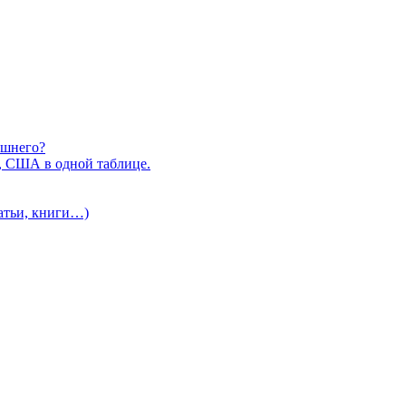
ишнего?
, США в одной таблице.
татьи, книги…)