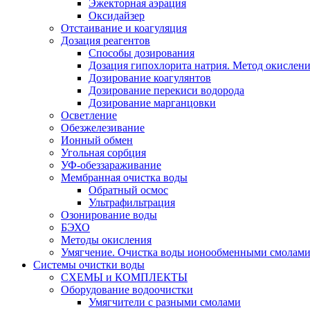
Эжекторная аэрация
Оксидайзер
Отстаивание и коагуляция
Дозация реагентов
Способы дозирования
Дозация гипохлорита натрия. Метод окислени
Дозирование коагулянтов
Дозирование перекиси водорода
Дозирование марганцовки
Осветление
Обезжелезивание
Ионный обмен
Угольная сорбция
УФ-обеззараживание
Мембранная очистка воды
Обратный осмос
Ультрафильтрация
Озонирование воды
БЭХО
Методы окисления
Умягчение. Очистка воды ионообменными смолами.
Системы очистки воды
СХЕМЫ и КОМПЛЕКТЫ
Оборудование водоочистки
Умягчители с разными смолами