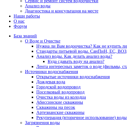
Сервис и ремонт систем водоочистки
Анализ воды
Диагностика и консультация на месте
Наши работы
О нас
Форум
База знаний
О Воде и Очистке
Нужна ли Вам водоочистка? Как не купить л
Стандарты питьевой воды. СанПиН, ЕС, ВОЗ
Анализ воды. Как делать анализ воды?
Куда сдавать воду на анализ?
Лента интересных заметок о воде (фильмы, с
Источники водоснабжения
Открытые источники водоснабжения
Дождевая вода
Городской водопровод
Поселковый водопровод
Очистка воды из колодца
Абиссинские скважины
Скважины на песок
Артезианские скважины
Рекуперация (вторичное использование) воды
Загрязнения воды