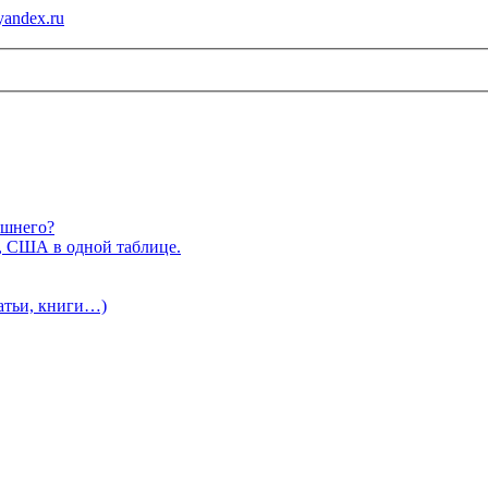
andex.ru
ишнего?
, США в одной таблице.
татьи, книги…)