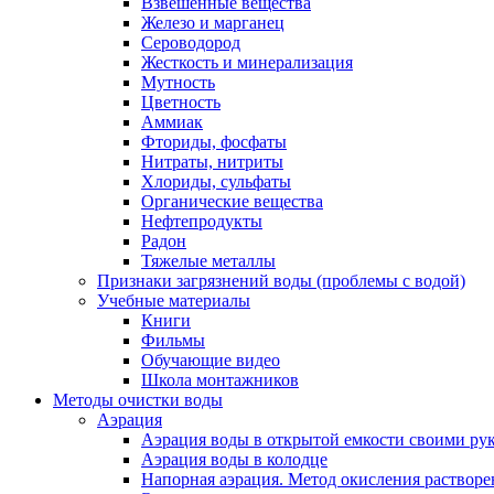
Взвешенные вещества
Железо и марганец
Сероводород
Жесткость и минерализация
Мутность
Цветность
Аммиак
Фториды, фосфаты
Нитраты, нитриты
Хлориды, сульфаты
Органические вещества
Нефтепродукты
Радон
Тяжелые металлы
Признаки загрязнений воды (проблемы с водой)
Учебные материалы
Книги
Фильмы
Обучающие видео
Школа монтажников
Методы очистки воды
Аэрация
Аэрация воды в открытой емкости своими
Аэрация воды в колодце
Напорная аэрация. Метод окисления растворе