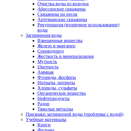
Очистка воды из колодца
Абиссинские скважины
Скважины на песок
Артезианские скважины
Рекуперация (вторичное использование)
воды
Загрязнения воды
Взвешенные вещества
Железо и марганец
Сероводород
Жесткость и минерализация
Мутность
Цветность
Аммиак
Фториды, фосфаты
Нитраты, нитриты
Хлориды, сульфаты
Органические вещества
Нефтепродукты
Радон
Тяжелые металлы
Признаки загрязнений воды (проблемы с водой)
Учебные материалы
Книги
Фильмы