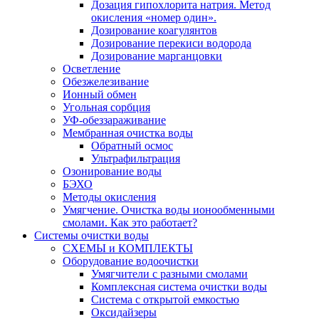
Дозация гипохлорита натрия. Метод
окисления «номер один».
Дозирование коагулянтов
Дозирование перекиси водорода
Дозирование марганцовки
Осветление
Обезжелезивание
Ионный обмен
Угольная сорбция
УФ-обеззараживание
Мембранная очистка воды
Обратный осмос
Ультрафильтрация
Озонирование воды
БЭХО
Методы окисления
Умягчение. Очистка воды ионообменными
смолами. Как это работает?
Системы очистки воды
СХЕМЫ и КОМПЛЕКТЫ
Оборудование водоочистки
Умягчители с разными смолами
Комплексная система очистки воды
Система с открытой емкостью
Оксидайзеры