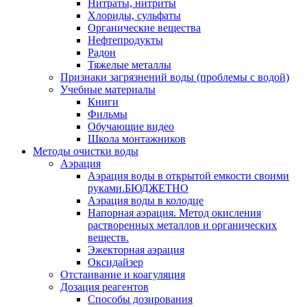
Нитраты, нитриты
Хлориды, сульфаты
Органические вещества
Нефтепродукты
Радон
Тяжелые металлы
Признаки загрязнений воды (проблемы с водой)
Учебные материалы
Книги
Фильмы
Обучающие видео
Школа монтажников
Методы очистки воды
Аэрация
Аэрация воды в открытой емкости своими
руками.БЮДЖЕТНО
Аэрация воды в колодце
Напорная аэрация. Метод окисления
растворенных металлов и органических
веществ.
Эжекторная аэрация
Оксидайзер
Отстаивание и коагуляция
Дозация реагентов
Способы дозирования