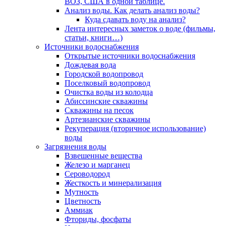
ВОЗ, США в одной таблице.
Анализ воды. Как делать анализ воды?
Куда сдавать воду на анализ?
Лента интересных заметок о воде (фильмы,
статьи, книги…)
Источники водоснабжения
Открытые источники водоснабжения
Дождевая вода
Городской водопровод
Поселковый водопровод
Очистка воды из колодца
Абиссинские скважины
Скважины на песок
Артезианские скважины
Рекуперация (вторичное использование)
воды
Загрязнения воды
Взвешенные вещества
Железо и марганец
Сероводород
Жесткость и минерализация
Мутность
Цветность
Аммиак
Фториды, фосфаты