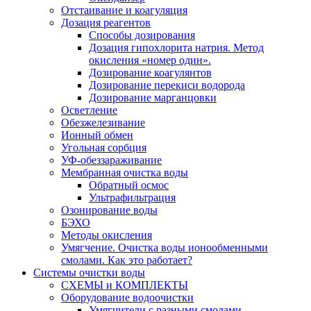
Отстаивание и коагуляция
Дозация реагентов
Способы дозирования
Дозация гипохлорита натрия. Метод
окисления «номер один».
Дозирование коагулянтов
Дозирование перекиси водорода
Дозирование марганцовки
Осветление
Обезжелезивание
Ионный обмен
Угольная сорбция
УФ-обеззараживание
Мембранная очистка воды
Обратный осмос
Ультрафильтрация
Озонирование воды
БЭХО
Методы окисления
Умягчение. Очистка воды ионообменными
смолами. Как это работает?
Системы очистки воды
СХЕМЫ и КОМПЛЕКТЫ
Оборудование водоочистки
Умягчители с разными смолами