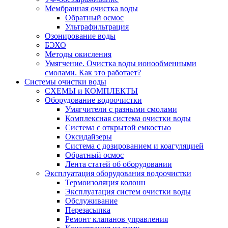
Мембранная очистка воды
Обратный осмос
Ультрафильтрация
Озонирование воды
БЭХО
Методы окисления
Умягчение. Очистка воды ионообменными
смолами. Как это работает?
Системы очистки воды
СХЕМЫ и КОМПЛЕКТЫ
Оборудование водоочистки
Умягчители с разными смолами
Комплексная система очистки воды
Система с открытой емкостью
Оксидайзеры
Система с дозированием и коагуляцией
Обратный осмос
Лента статей об оборудовании
Эксплуатация оборудования водоочистки
Термоизоляция колонн
Эксплуатация систем очистки воды
Обслуживание
Перезасыпка
Ремонт клапанов управления