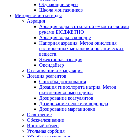
Обучающие видео
Школа монтажников
Методы очистки воды
Аэрация
Аэрация воды в открытой емкости своими
руками.БЮДЖЕТНО
Аэрация воды в колодце
Напорная аэрация. Метод окисления
растворенных металлов и органических
веществ.
Эжекторная аэрация
Оксидайзер
Отстаивание и коагуляция
Дозация реагентов
Способы дозирования
Дозация гипохлорита натрия. Метод
окисления «номер один».
Дозирование коагулянтов
Дозирование перекиси водорода
Дозирование марганцовки
Осветление
Обезжелезивание
Ионный обмен
Угольная сорбция
УФ-обеззараживание