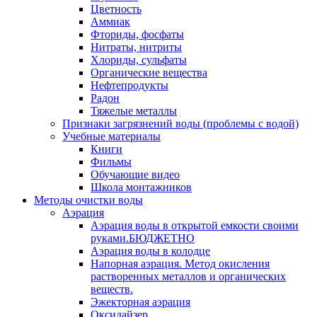
Цветность
Аммиак
Фториды, фосфаты
Нитраты, нитриты
Хлориды, сульфаты
Органические вещества
Нефтепродукты
Радон
Тяжелые металлы
Признаки загрязнений воды (проблемы с водой)
Учебные материалы
Книги
Фильмы
Обучающие видео
Школа монтажников
Методы очистки воды
Аэрация
Аэрация воды в открытой емкости своими
руками.БЮДЖЕТНО
Аэрация воды в колодце
Напорная аэрация. Метод окисления
растворенных металлов и органических
веществ.
Эжекторная аэрация
Оксидайзер