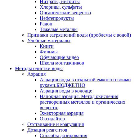
Нитраты, нитриты
Хлориды, сульфаты
Органические вещества
Нефтепродукты
Радон
Тяжелые металлы
Признаки загрязнений воды (проблемы с водой)
Учебные материалы
Книги
Фильмы
Обучающие видео
Школа монтажников
Методы очистки воды
Аэрация
Аэрация воды в открытой емкости своими
руками.БЮДЖЕТНО
Аэрация воды в колодце
Напорная аэрация. Метод окисления
растворенных металлов и органических
веществ.
Эжекторная аэрация
Оксидайзер
Отстаивание и коагуляция
Дозация реагентов
Способы дозирования