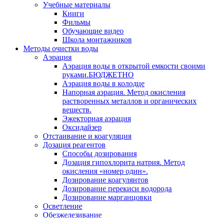
Учебные материалы
Книги
Фильмы
Обучающие видео
Школа монтажников
Методы очистки воды
Аэрация
Аэрация воды в открытой емкости своими
руками.БЮДЖЕТНО
Аэрация воды в колодце
Напорная аэрация. Метод окисления
растворенных металлов и органических
веществ.
Эжекторная аэрация
Оксидайзер
Отстаивание и коагуляция
Дозация реагентов
Способы дозирования
Дозация гипохлорита натрия. Метод
окисления «номер один».
Дозирование коагулянтов
Дозирование перекиси водорода
Дозирование марганцовки
Осветление
Обезжелезивание