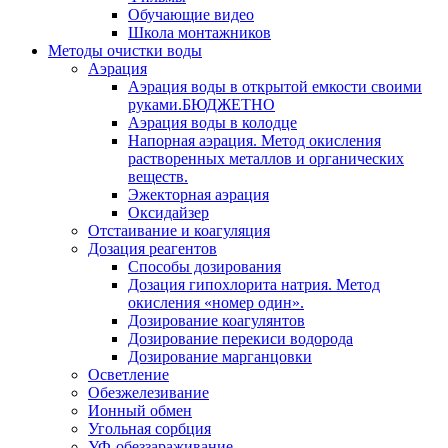
Обучающие видео
Школа монтажников
Методы очистки воды
Аэрация
Аэрация воды в открытой емкости своими
руками.БЮДЖЕТНО
Аэрация воды в колодце
Напорная аэрация. Метод окисления
растворенных металлов и органических
веществ.
Эжекторная аэрация
Оксидайзер
Отстаивание и коагуляция
Дозация реагентов
Способы дозирования
Дозация гипохлорита натрия. Метод
окисления «номер один».
Дозирование коагулянтов
Дозирование перекиси водорода
Дозирование марганцовки
Осветление
Обезжелезивание
Ионный обмен
Угольная сорбция
УФ-обеззараживание