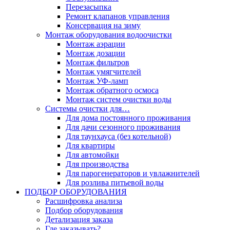
Перезасыпка
Ремонт клапанов управления
Консервация на зиму
Монтаж оборудования водоочистки
Монтаж аэрации
Монтаж дозации
Монтаж фильтров
Монтаж умягчителей
Монтаж УФ-ламп
Монтаж обратного осмоса
Монтаж систем очистки воды
Системы очистки для…
Для дома постоянного проживания
Для дачи сезонного проживания
Для таунхауса (без котельной)
Для квартиры
Для автомойки
Для производства
Для парогенераторов и увлажнителей
Для розлива питьевой воды
ПОДБОР ОБОРУДОВАНИЯ
Расшифровка анализа
Подбор оборудования
Детализация заказа
Где заказывать?