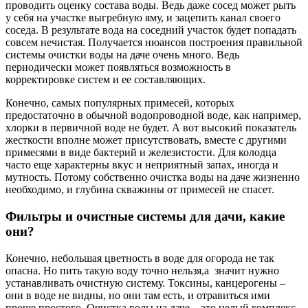
проводить оценку состава воды. Ведь даже сосед может рыть
у себя на участке выгребную яму, и зацепить канал своего
соседа. В результате вода на соседний участок будет попадать
совсем нечистая. Получается нюансов построения правильной
системы очистки воды на даче очень много. Ведь
периодически может появляться возможность в
корректировке систем и ее составляющих.
Конечно, самых популярных примесей, которых
предостаточно в обычной водопроводной воде, как например,
хлорки в первичной воде не будет. А вот высокий показатель
жесткости вполне может присутствовать, вместе с другими
примесями в виде бактерий и железистости. Для колодца
часто еще характерны вкус и неприятный запах, иногда и
мутность. Потому собственно очистка воды на даче жизненно
необходимо, и глубина скважины от примесей не спасет.
Фильтры и очистные системы для дачи, какие
они?
Конечно, небольшая цветность в воде для огорода не так
опасна. Но пить такую воду точно нельзя,а значит нужно
устанавливать очистную систему. Токсины, канцерогены –
они в воде не видны, но они там есть, и отравиться ими
проще простого. Очистка воды на даче – это целый комплекс