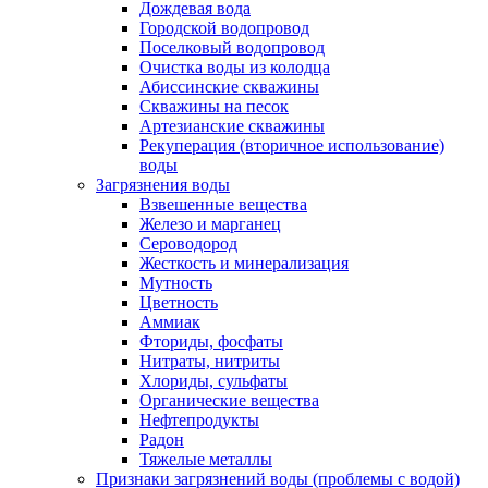
Дождевая вода
Городской водопровод
Поселковый водопровод
Очистка воды из колодца
Абиссинские скважины
Скважины на песок
Артезианские скважины
Рекуперация (вторичное использование)
воды
Загрязнения воды
Взвешенные вещества
Железо и марганец
Сероводород
Жесткость и минерализация
Мутность
Цветность
Аммиак
Фториды, фосфаты
Нитраты, нитриты
Хлориды, сульфаты
Органические вещества
Нефтепродукты
Радон
Тяжелые металлы
Признаки загрязнений воды (проблемы с водой)