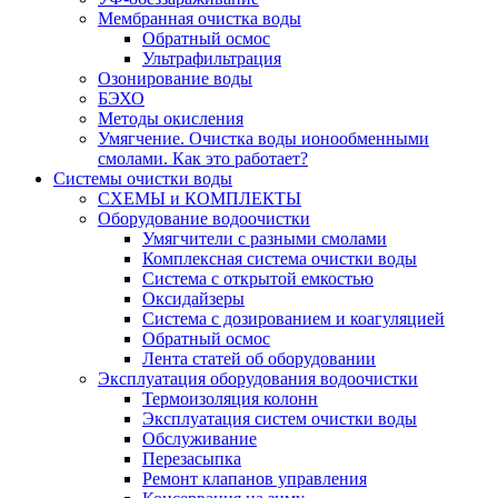
Мембранная очистка воды
Обратный осмос
Ультрафильтрация
Озонирование воды
БЭХО
Методы окисления
Умягчение. Очистка воды ионообменными
смолами. Как это работает?
Системы очистки воды
СХЕМЫ и КОМПЛЕКТЫ
Оборудование водоочистки
Умягчители с разными смолами
Комплексная система очистки воды
Система с открытой емкостью
Оксидайзеры
Система с дозированием и коагуляцией
Обратный осмос
Лента статей об оборудовании
Эксплуатация оборудования водоочистки
Термоизоляция колонн
Эксплуатация систем очистки воды
Обслуживание
Перезасыпка
Ремонт клапанов управления