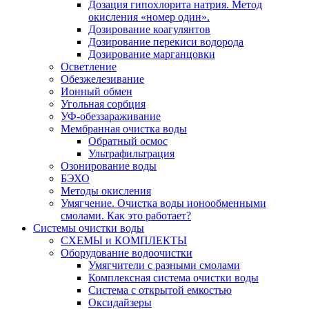
Дозация гипохлорита натрия. Метод
окисления «номер один».
Дозирование коагулянтов
Дозирование перекиси водорода
Дозирование марганцовки
Осветление
Обезжелезивание
Ионный обмен
Угольная сорбция
УФ-обеззараживание
Мембранная очистка воды
Обратный осмос
Ультрафильтрация
Озонирование воды
БЭХО
Методы окисления
Умягчение. Очистка воды ионообменными
смолами. Как это работает?
Системы очистки воды
СХЕМЫ и КОМПЛЕКТЫ
Оборудование водоочистки
Умягчители с разными смолами
Комплексная система очистки воды
Система с открытой емкостью
Оксидайзеры