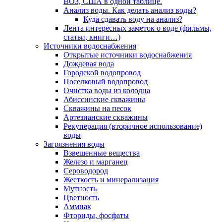
ВОЗ, США в одной таблице.
Анализ воды. Как делать анализ воды?
Куда сдавать воду на анализ?
Лента интересных заметок о воде (фильмы,
статьи, книги…)
Источники водоснабжения
Открытые источники водоснабжения
Дождевая вода
Городской водопровод
Поселковый водопровод
Очистка воды из колодца
Абиссинские скважины
Скважины на песок
Артезианские скважины
Рекуперация (вторичное использование)
воды
Загрязнения воды
Взвешенные вещества
Железо и марганец
Сероводород
Жесткость и минерализация
Мутность
Цветность
Аммиак
Фториды, фосфаты