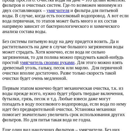
фильтров и очистных систем. Где-то возможен минимум из
двух составляющих –
умягчителя
и фильтра для питьевой
воды. В случае, когда есть поселковый водопровод. А вот если
вода первичная, то этапов может быть много и их состав
напрямую зависит от бактериологического и химического
анализа состава воды.
Без системы питьевую воду на дачу придется возить. Да и
растительность на даче в случае большого загрязнения воды
может страдать. Хотя конечно, если вода не сильно
загрязненная, то для полива можно придумать какой-нибудь
простой
умягчитель своими руками
. Для этого можно взять
древесный уголь, гальку, песок или марлю. Для первичной
очистки вполне достаточно. Разве только скорость такой
очистки будет очень медленной.
Первым этапом конечно будет механическая очистка, т.к. из
воды прежде всего, нужно будет убрать твердые включения,
бутылки, грязь, песок и т.д. Любые взвеси даже могут
попадать в воду поселкового водопровода, если вода по нему
идет без предварительной очистки. Установка механики
помогает значительно увеличить срок использования других
фильтров. Но для питья такая вода не годна.
Еще один вид наилучших фильтров – умягчители. Без них