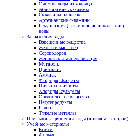
Очистка воды из колодца
Абиссинские скважины
Скважины на песок
Артезианские скважины
Рекуперация (вторичное использование)
воды
Загрязнения воды
Взвешенные вещества
Железо и марганец
Сероводород
Жесткость и минерализация
Мутность
Цветность
Аммиак
Фториды, фосфаты
Нитраты, нитриты
Хлориды, сульфаты
Органические вещества
Нефтепродукты
Радон
Тяжелые металлы
Признаки загрязнений воды (проблемы с водой)
Учебные материалы
Книги
Фильмы