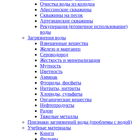
Очистка воды из колодца
Абиссинские скважины
Скважины на песок
Артезианские скважины
Рекуперация (вторичное использование)
воды
Загрязнения воды
Взвешенные вещества
Железо и марганец
Сероводород
Жесткость и минерализация
Мутность
Цветность
Аммиак
Фториды, фосфаты
Нитраты, нитриты
Хлориды, сульфаты
Органические вещества
Нефтепродукты
Радон
Тяжелые металлы
Признаки загрязнений воды (проблемы с водой)
Учебные материалы
Книги
Фильмы