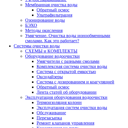
Мембранная очистка воды
Обратный осмос
Ультрафильтрация
Озонирование воды
БЭХО
Методы окисления
Умягчение. Очистка воды ионообменными
смолами. Как это работает?
Системы очистки воды
СХЕМЫ и КОМПЛЕКТЫ
Оборудование водоочистки
Умягчители с разными смолами
Комплексная система очистки воды
Система с открытой емкостью
Оксидайзеры
Система с дозированием и коагуляцией
Обратный осмос
Лента статей об оборудовании
Эксплуатация оборудования водоочистки
Термоизоляция колонн
Эксплуатация систем очистки воды
Обслуживание
Перезасыпка
Ремонт клапанов управления