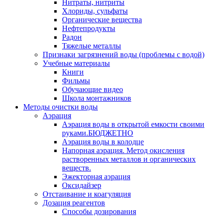
Нитраты, нитриты
Хлориды, сульфаты
Органические вещества
Нефтепродукты
Радон
Тяжелые металлы
Признаки загрязнений воды (проблемы с водой)
Учебные материалы
Книги
Фильмы
Обучающие видео
Школа монтажников
Методы очистки воды
Аэрация
Аэрация воды в открытой емкости своими
руками.БЮДЖЕТНО
Аэрация воды в колодце
Напорная аэрация. Метод окисления
растворенных металлов и органических
веществ.
Эжекторная аэрация
Оксидайзер
Отстаивание и коагуляция
Дозация реагентов
Способы дозирования