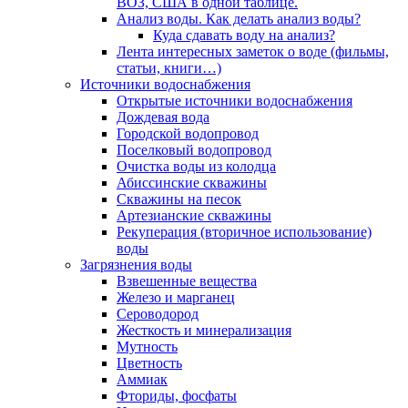
ВОЗ, США в одной таблице.
Анализ воды. Как делать анализ воды?
Куда сдавать воду на анализ?
Лента интересных заметок о воде (фильмы,
статьи, книги…)
Источники водоснабжения
Открытые источники водоснабжения
Дождевая вода
Городской водопровод
Поселковый водопровод
Очистка воды из колодца
Абиссинские скважины
Скважины на песок
Артезианские скважины
Рекуперация (вторичное использование)
воды
Загрязнения воды
Взвешенные вещества
Железо и марганец
Сероводород
Жесткость и минерализация
Мутность
Цветность
Аммиак
Фториды, фосфаты