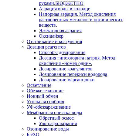
руками.БЮДЖЕТНО
Аэрация воды в колодце
Напорная аэрация. Метод окисления
растворенных металлов и органических
веществ.
Эжекторная аэрация
Оксидайзер
Отстаивание и коагуляция
Дозация реагентов
Способы дозирования
Дозация гипохлорита натрия. Метод
окисления «номер один».
Дозирование коагулянтов
Дозирование перекиси водорода
Дозирование марганцовки
Осветление
Обезжелезивание
Ионный обмен
Угольная сорбция
УФ-обеззараживание
Мембранная очистка воды
Обратный осмос
Ультрафильтрация
Озонирование воды
БЭХО