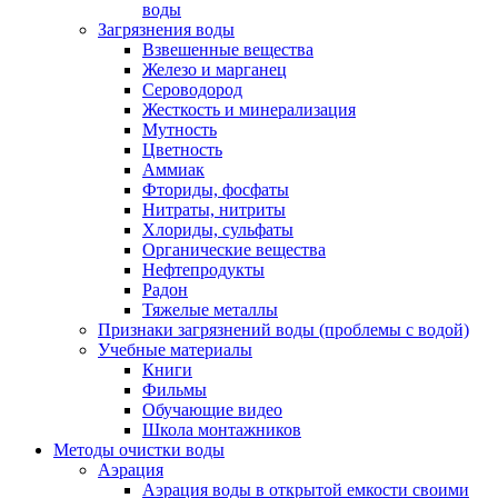
воды
Загрязнения воды
Взвешенные вещества
Железо и марганец
Сероводород
Жесткость и минерализация
Мутность
Цветность
Аммиак
Фториды, фосфаты
Нитраты, нитриты
Хлориды, сульфаты
Органические вещества
Нефтепродукты
Радон
Тяжелые металлы
Признаки загрязнений воды (проблемы с водой)
Учебные материалы
Книги
Фильмы
Обучающие видео
Школа монтажников
Методы очистки воды
Аэрация
Аэрация воды в открытой емкости своими