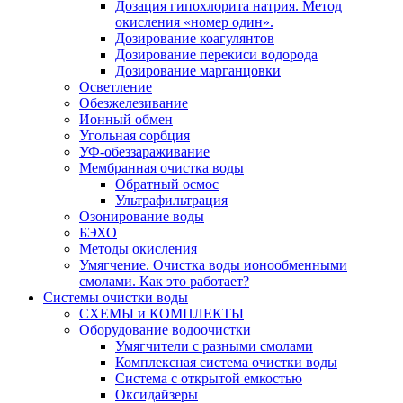
Дозация гипохлорита натрия. Метод
окисления «номер один».
Дозирование коагулянтов
Дозирование перекиси водорода
Дозирование марганцовки
Осветление
Обезжелезивание
Ионный обмен
Угольная сорбция
УФ-обеззараживание
Мембранная очистка воды
Обратный осмос
Ультрафильтрация
Озонирование воды
БЭХО
Методы окисления
Умягчение. Очистка воды ионообменными
смолами. Как это работает?
Системы очистки воды
СХЕМЫ и КОМПЛЕКТЫ
Оборудование водоочистки
Умягчители с разными смолами
Комплексная система очистки воды
Система с открытой емкостью
Оксидайзеры