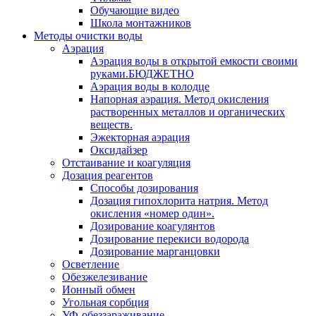
Обучающие видео
Школа монтажников
Методы очистки воды
Аэрация
Аэрация воды в открытой емкости своими
руками.БЮДЖЕТНО
Аэрация воды в колодце
Напорная аэрация. Метод окисления
растворенных металлов и органических
веществ.
Эжекторная аэрация
Оксидайзер
Отстаивание и коагуляция
Дозация реагентов
Способы дозирования
Дозация гипохлорита натрия. Метод
окисления «номер один».
Дозирование коагулянтов
Дозирование перекиси водорода
Дозирование марганцовки
Осветление
Обезжелезивание
Ионный обмен
Угольная сорбция
УФ-обеззараживание