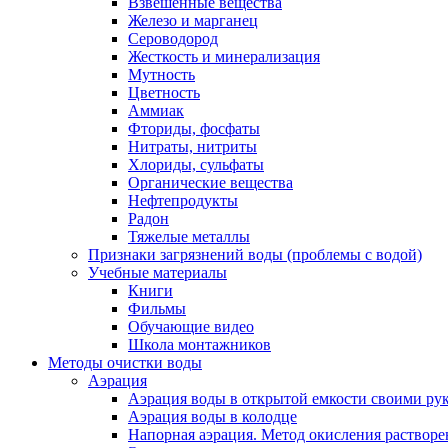
Взвешенные вещества
Железо и марганец
Сероводород
Жесткость и минерализация
Мутность
Цветность
Аммиак
Фториды, фосфаты
Нитраты, нитриты
Хлориды, сульфаты
Органические вещества
Нефтепродукты
Радон
Тяжелые металлы
Признаки загрязнений воды (проблемы с водой)
Учебные материалы
Книги
Фильмы
Обучающие видео
Школа монтажников
Методы очистки воды
Аэрация
Аэрация воды в открытой емкости своими
Аэрация воды в колодце
Напорная аэрация. Метод окисления растворе