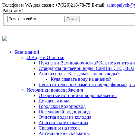
Телефон и WA для связи: +7(926)218-78-75 E-mail:
samopalych@y
Работаем!
База знаний
О Воде и Очистке
Нужна ли Вам водоочистка? Как не купить л
Стандарты питьевой воды. СанПиН, ЕС, ВОЗ
Анализ воды. Как делать анализ воды?
Куда сдавать воду на анализ?
Лента интересных заметок о воде (фильмы, с
Источники водоснабжения
Открытые источники водоснабжения
Дождевая вода
Городской водопровод
Поселковый водопровод
Очистка воды из колодца
Абиссинские скважины
Скважины на песок
Артезианские скважины