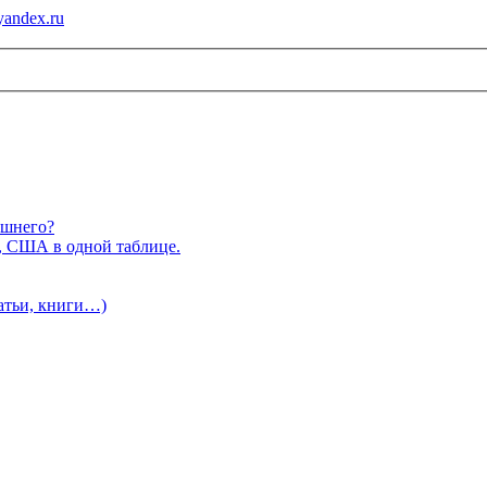
andex.ru
ишнего?
, США в одной таблице.
татьи, книги…)