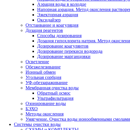
Аэрация воды в колодце
Напорная аэрация. Метод окисления растворе
Эжекторная аэрация
Оксидайзер
Отстаивание и коагуляция
Дозация реагентов
Способы дозирования
Дозация гипохлорита натрия. Метод окислени
Дозирование коагулянтов
Дозирование перекиси водорода
Дозирование марганцовки
Осветление
Обезжелезивание
Ионный обмен
Угольная сорбция
УФ-обеззараживание
Мембранная очистка воды
Обратный осмос
Ультрафильтрация
Озонирование воды
БЭХО
Методы окисления
Умягчение. Очистка воды ионообменными смолами.
Системы очистки воды
СХЕМЫ и КОМПЛЕКТЫ