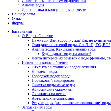
Сервис и ремонт систем водоочистки
Анализ воды
Диагностика и консультация на месте
Наши работы
О нас
Форум
База знаний
О Воде и Очистке
Нужна ли Вам водоочистка? Как не купить л
Стандарты питьевой воды. СанПиН, ЕС, ВОЗ
Анализ воды. Как делать анализ воды?
Куда сдавать воду на анализ?
Лента интересных заметок о воде (фильмы, с
Источники водоснабжения
Открытые источники водоснабжения
Дождевая вода
Городской водопровод
Поселковый водопровод
Очистка воды из колодца
Абиссинские скважины
Скважины на песок
Артезианские скважины
Рекуперация (вторичное использование) воды
Загрязнения воды