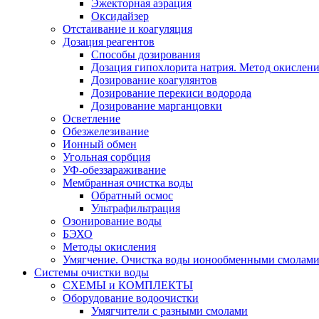
Эжекторная аэрация
Оксидайзер
Отстаивание и коагуляция
Дозация реагентов
Способы дозирования
Дозация гипохлорита натрия. Метод окислени
Дозирование коагулянтов
Дозирование перекиси водорода
Дозирование марганцовки
Осветление
Обезжелезивание
Ионный обмен
Угольная сорбция
УФ-обеззараживание
Мембранная очистка воды
Обратный осмос
Ультрафильтрация
Озонирование воды
БЭХО
Методы окисления
Умягчение. Очистка воды ионообменными смолами.
Системы очистки воды
СХЕМЫ и КОМПЛЕКТЫ
Оборудование водоочистки
Умягчители с разными смолами