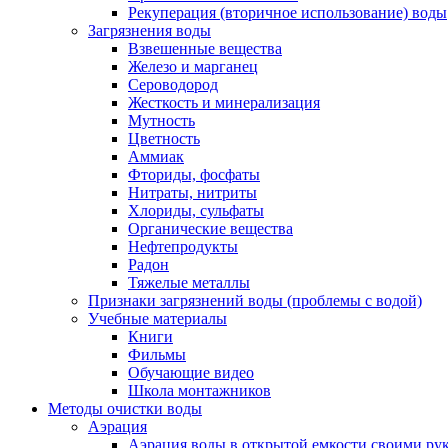
Рекуперация (вторичное использование) воды
Загрязнения воды
Взвешенные вещества
Железо и марганец
Сероводород
Жесткость и минерализация
Мутность
Цветность
Аммиак
Фториды, фосфаты
Нитраты, нитриты
Хлориды, сульфаты
Органические вещества
Нефтепродукты
Радон
Тяжелые металлы
Признаки загрязнений воды (проблемы с водой)
Учебные материалы
Книги
Фильмы
Обучающие видео
Школа монтажников
Методы очистки воды
Аэрация
Аэрация воды в открытой емкости своими