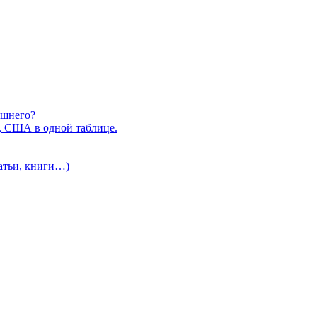
ишнего?
, США в одной таблице.
татьи, книги…)