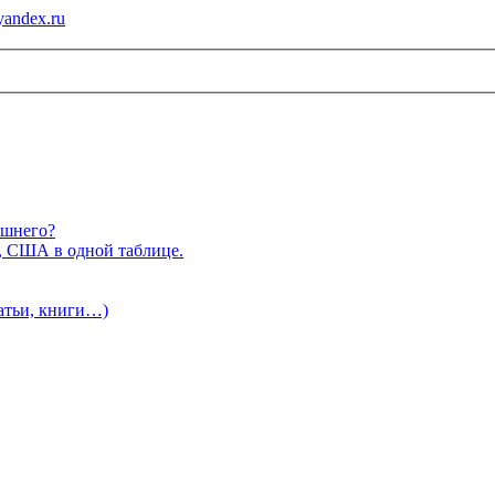
andex.ru
ишнего?
, США в одной таблице.
татьи, книги…)