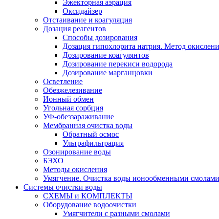
Эжекторная аэрация
Оксидайзер
Отстаивание и коагуляция
Дозация реагентов
Способы дозирования
Дозация гипохлорита натрия. Метод окислени
Дозирование коагулянтов
Дозирование перекиси водорода
Дозирование марганцовки
Осветление
Обезжелезивание
Ионный обмен
Угольная сорбция
УФ-обеззараживание
Мембранная очистка воды
Обратный осмос
Ультрафильтрация
Озонирование воды
БЭХО
Методы окисления
Умягчение. Очистка воды ионообменными смолами.
Системы очистки воды
СХЕМЫ и КОМПЛЕКТЫ
Оборудование водоочистки
Умягчители с разными смолами