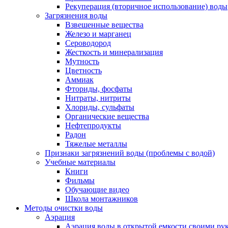
Рекуперация (вторичное использование) воды
Загрязнения воды
Взвешенные вещества
Железо и марганец
Сероводород
Жесткость и минерализация
Мутность
Цветность
Аммиак
Фториды, фосфаты
Нитраты, нитриты
Хлориды, сульфаты
Органические вещества
Нефтепродукты
Радон
Тяжелые металлы
Признаки загрязнений воды (проблемы с водой)
Учебные материалы
Книги
Фильмы
Обучающие видео
Школа монтажников
Методы очистки воды
Аэрация
Аэрация воды в открытой емкости своими