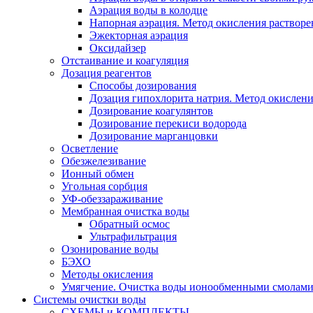
Аэрация воды в колодце
Напорная аэрация. Метод окисления растворе
Эжекторная аэрация
Оксидайзер
Отстаивание и коагуляция
Дозация реагентов
Способы дозирования
Дозация гипохлорита натрия. Метод окислени
Дозирование коагулянтов
Дозирование перекиси водорода
Дозирование марганцовки
Осветление
Обезжелезивание
Ионный обмен
Угольная сорбция
УФ-обеззараживание
Мембранная очистка воды
Обратный осмос
Ультрафильтрация
Озонирование воды
БЭХО
Методы окисления
Умягчение. Очистка воды ионообменными смолами.
Системы очистки воды
СХЕМЫ и КОМПЛЕКТЫ