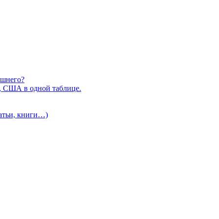
ишнего?
, США в одной таблице.
татьи, книги…)