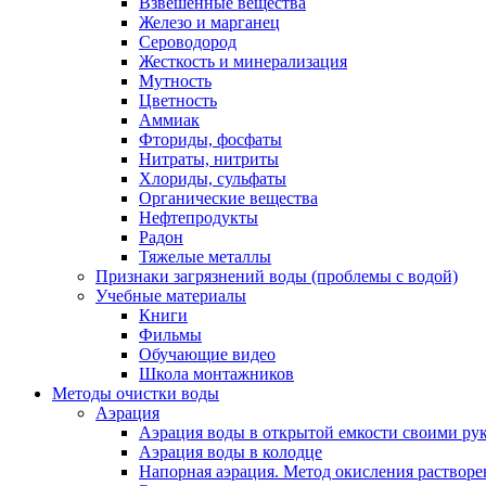
Взвешенные вещества
Железо и марганец
Сероводород
Жесткость и минерализация
Мутность
Цветность
Аммиак
Фториды, фосфаты
Нитраты, нитриты
Хлориды, сульфаты
Органические вещества
Нефтепродукты
Радон
Тяжелые металлы
Признаки загрязнений воды (проблемы с водой)
Учебные материалы
Книги
Фильмы
Обучающие видео
Школа монтажников
Методы очистки воды
Аэрация
Аэрация воды в открытой емкости своими
Аэрация воды в колодце
Напорная аэрация. Метод окисления растворе