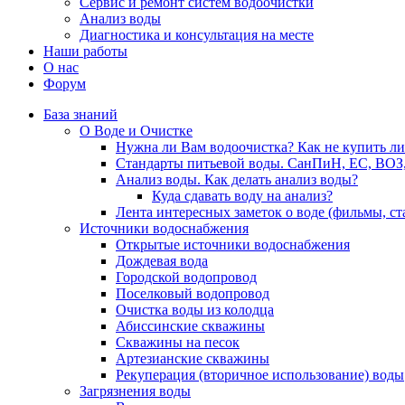
Сервис и ремонт систем водоочистки
Анализ воды
Диагностика и консультация на месте
Наши работы
О нас
Форум
База знаний
О Воде и Очистке
Нужна ли Вам водоочистка? Как не купить л
Стандарты питьевой воды. СанПиН, ЕС, ВОЗ
Анализ воды. Как делать анализ воды?
Куда сдавать воду на анализ?
Лента интересных заметок о воде (фильмы, с
Источники водоснабжения
Открытые источники водоснабжения
Дождевая вода
Городской водопровод
Поселковый водопровод
Очистка воды из колодца
Абиссинские скважины
Скважины на песок
Артезианские скважины
Рекуперация (вторичное использование) воды
Загрязнения воды