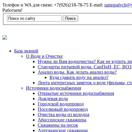
Телефон и WA для связи: +7(926)218-78-75 E-mail:
samopalych@y
Работаем!
База знаний
О Воде и Очистке
Нужна ли Вам водоочистка? Как не купить л
Стандарты питьевой воды. СанПиН, ЕС, ВОЗ
Анализ воды. Как делать анализ воды?
Куда сдавать воду на анализ?
Лента интересных заметок о воде (фильмы, с
Источники водоснабжения
Открытые источники водоснабжения
Дождевая вода
Городской водопровод
Поселковый водопровод
Очистка воды из колодца
Абиссинские скважины
Скважины на песок
Артезианские скважины