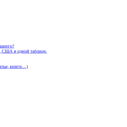
ишнего?
, США в одной таблице.
татьи, книги…)