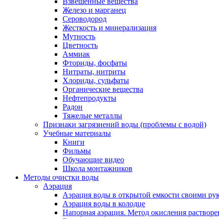
Взвешенные вещества
Железо и марганец
Сероводород
Жесткость и минерализация
Мутность
Цветность
Аммиак
Фториды, фосфаты
Нитраты, нитриты
Хлориды, сульфаты
Органические вещества
Нефтепродукты
Радон
Тяжелые металлы
Признаки загрязнений воды (проблемы с водой)
Учебные материалы
Книги
Фильмы
Обучающие видео
Школа монтажников
Методы очистки воды
Аэрация
Аэрация воды в открытой емкости своими
Аэрация воды в колодце
Напорная аэрация. Метод окисления растворе