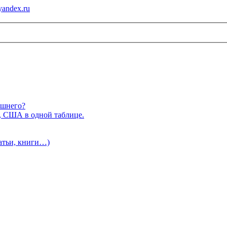
andex.ru
ишнего?
, США в одной таблице.
татьи, книги…)