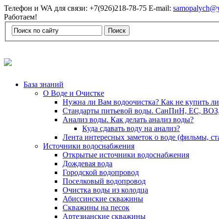
Телефон и WA для связи: +7(926)218-78-75 E-mail:
samopalych@y
Работаем!
База знаний
О Воде и Очистке
Нужна ли Вам водоочистка? Как не купить л
Стандарты питьевой воды. СанПиН, ЕС, ВОЗ
Анализ воды. Как делать анализ воды?
Куда сдавать воду на анализ?
Лента интересных заметок о воде (фильмы, с
Источники водоснабжения
Открытые источники водоснабжения
Дождевая вода
Городской водопровод
Поселковый водопровод
Очистка воды из колодца
Абиссинские скважины
Скважины на песок
Артезианские скважины