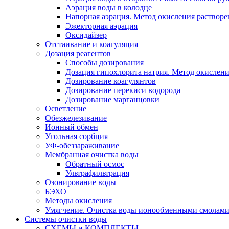
Аэрация воды в колодце
Напорная аэрация. Метод окисления растворе
Эжекторная аэрация
Оксидайзер
Отстаивание и коагуляция
Дозация реагентов
Способы дозирования
Дозация гипохлорита натрия. Метод окислени
Дозирование коагулянтов
Дозирование перекиси водорода
Дозирование марганцовки
Осветление
Обезжелезивание
Ионный обмен
Угольная сорбция
УФ-обеззараживание
Мембранная очистка воды
Обратный осмос
Ультрафильтрация
Озонирование воды
БЭХО
Методы окисления
Умягчение. Очистка воды ионообменными смолами.
Системы очистки воды
СХЕМЫ и КОМПЛЕКТЫ