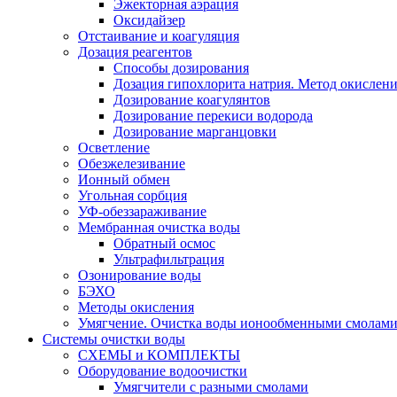
Эжекторная аэрация
Оксидайзер
Отстаивание и коагуляция
Дозация реагентов
Способы дозирования
Дозация гипохлорита натрия. Метод окислени
Дозирование коагулянтов
Дозирование перекиси водорода
Дозирование марганцовки
Осветление
Обезжелезивание
Ионный обмен
Угольная сорбция
УФ-обеззараживание
Мембранная очистка воды
Обратный осмос
Ультрафильтрация
Озонирование воды
БЭХО
Методы окисления
Умягчение. Очистка воды ионообменными смолами.
Системы очистки воды
СХЕМЫ и КОМПЛЕКТЫ
Оборудование водоочистки
Умягчители с разными смолами