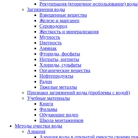
Рекуперация (вторичное использование) воды
Загрязнения воды
Взвешенные вещества
Железо и марганец
Сероводород
Жесткость и минерализация
Мутность
Цветность
Аммиак
Фториды, фосфаты
Нитраты, нитриты
Хлориды, сульфаты
Органические вещества
Нефтепродукты
Радон
Тяжелые металлы
Признаки загрязнений воды (проблемы с водой)
Учебные материалы
Книги
Фильмы
Обучающие видео
Школа монтажников
Методы очистки воды
Аэрация
Аэрация воды в открытой емкости своими