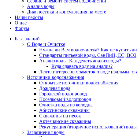
Сервис и ремонт систем водоочистки
Анализ воды
Диагностика и консультация на месте
Наши работы
О нас
Форум
База знаний
О Воде и Очистке
Нужна ли Вам водоочистка? Как не купить л
Стандарты питьевой воды. СанПиН, ЕС, ВОЗ
Анализ воды. Как делать анализ воды?
Куда сдавать воду на анализ?
Лента интересных заметок о воде (фильмы, с
Источники водоснабжения
Открытые источники водоснабжения
Дождевая вода
Городской водопровод
Поселковый водопровод
Очистка воды из колодца
Абиссинские скважины
Скважины на песок
Артезианские скважины
Рекуперация (вторичное использование) воды
Загрязнения воды