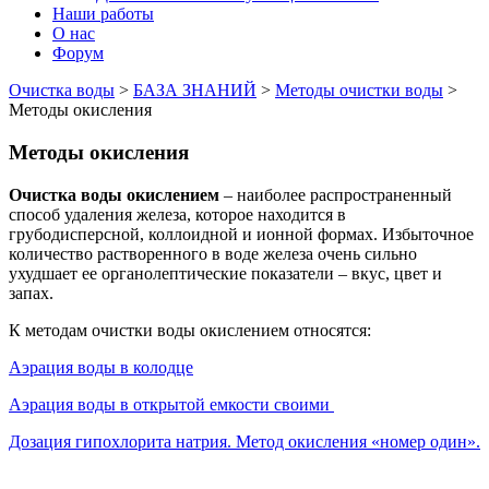
Наши работы
О нас
Форум
Очистка воды
>
БАЗА ЗНАНИЙ
>
Методы очистки воды
>
Методы окисления
Методы окисления
Очистка воды окислением
– наиболее распространенный
способ удаления железа, которое находится в
грубодисперсной, коллоидной и ионной формах. Избыточное
количество растворенного в воде железа очень сильно
ухудшает ее органолептические показатели – вкус, цвет и
запах.
К методам очистки воды окислением относятся:
Аэрация воды в колодце
Аэрация воды в открытой емкости своими
Дозация гипохлорита натрия. Метод окисления «номер один».