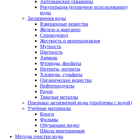
Артезианские скважины
Рекуперация (вторичное использование)
воды
Загрязнения воды
Взвешенные вещества
Железо и марганец
Сероводород
Жесткость и минерализация
Мутность
Цветность
Аммиак
Фториды, фосфаты
Нитраты, нитриты
Хлориды, сульфаты
Органические вещества
Нефтепродукты
Радон
Тяжелые металлы
Признаки загрязнений воды (проблемы с водой)
Учебные материалы
Книги
Фильмы
Обучающие видео
Школа монтажников
Методы очистки воды