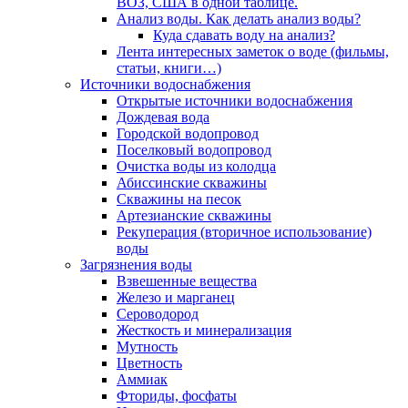
ВОЗ, США в одной таблице.
Анализ воды. Как делать анализ воды?
Куда сдавать воду на анализ?
Лента интересных заметок о воде (фильмы,
статьи, книги…)
Источники водоснабжения
Открытые источники водоснабжения
Дождевая вода
Городской водопровод
Поселковый водопровод
Очистка воды из колодца
Абиссинские скважины
Скважины на песок
Артезианские скважины
Рекуперация (вторичное использование)
воды
Загрязнения воды
Взвешенные вещества
Железо и марганец
Сероводород
Жесткость и минерализация
Мутность
Цветность
Аммиак
Фториды, фосфаты