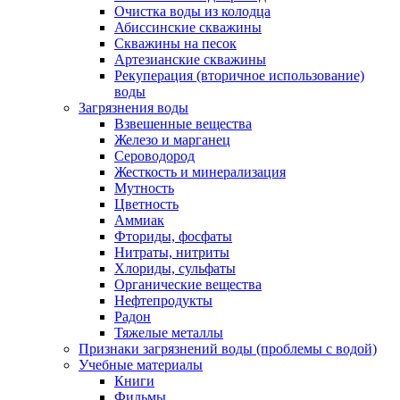
Очистка воды из колодца
Абиссинские скважины
Скважины на песок
Артезианские скважины
Рекуперация (вторичное использование)
воды
Загрязнения воды
Взвешенные вещества
Железо и марганец
Сероводород
Жесткость и минерализация
Мутность
Цветность
Аммиак
Фториды, фосфаты
Нитраты, нитриты
Хлориды, сульфаты
Органические вещества
Нефтепродукты
Радон
Тяжелые металлы
Признаки загрязнений воды (проблемы с водой)
Учебные материалы
Книги
Фильмы