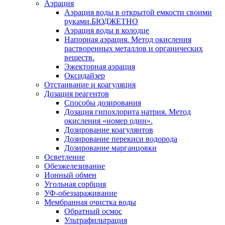
Аэрация
Аэрация воды в открытой емкости своими
руками.БЮДЖЕТНО
Аэрация воды в колодце
Напорная аэрация. Метод окисления
растворенных металлов и органических
веществ.
Эжекторная аэрация
Оксидайзер
Отстаивание и коагуляция
Дозация реагентов
Способы дозирования
Дозация гипохлорита натрия. Метод
окисления «номер один».
Дозирование коагулянтов
Дозирование перекиси водорода
Дозирование марганцовки
Осветление
Обезжелезивание
Ионный обмен
Угольная сорбция
УФ-обеззараживание
Мембранная очистка воды
Обратный осмос
Ультрафильтрация