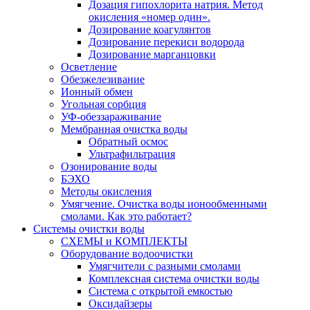
Дозация гипохлорита натрия. Метод
окисления «номер один».
Дозирование коагулянтов
Дозирование перекиси водорода
Дозирование марганцовки
Осветление
Обезжелезивание
Ионный обмен
Угольная сорбция
УФ-обеззараживание
Мембранная очистка воды
Обратный осмос
Ультрафильтрация
Озонирование воды
БЭХО
Методы окисления
Умягчение. Очистка воды ионообменными
смолами. Как это работает?
Системы очистки воды
СХЕМЫ и КОМПЛЕКТЫ
Оборудование водоочистки
Умягчители с разными смолами
Комплексная система очистки воды
Система с открытой емкостью
Оксидайзеры