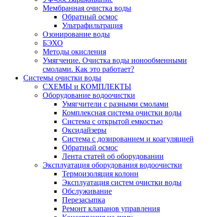
Мембранная очистка воды
Обратный осмос
Ультрафильтрация
Озонирование воды
БЭХО
Методы окисления
Умягчение. Очистка воды ионообменными
смолами. Как это работает?
Системы очистки воды
СХЕМЫ и КОМПЛЕКТЫ
Оборудование водоочистки
Умягчители с разными смолами
Комплексная система очистки воды
Система с открытой емкостью
Оксидайзеры
Система с дозированием и коагуляцией
Обратный осмос
Лента статей об оборудовании
Эксплуатация оборудования водоочистки
Термоизоляция колонн
Эксплуатация систем очистки воды
Обслуживание
Перезасыпка
Ремонт клапанов управления