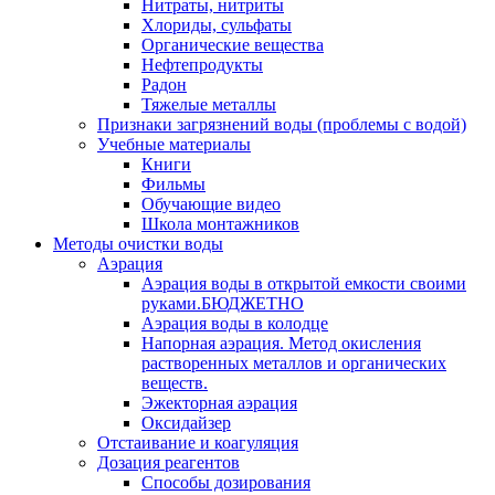
Нитраты, нитриты
Хлориды, сульфаты
Органические вещества
Нефтепродукты
Радон
Тяжелые металлы
Признаки загрязнений воды (проблемы с водой)
Учебные материалы
Книги
Фильмы
Обучающие видео
Школа монтажников
Методы очистки воды
Аэрация
Аэрация воды в открытой емкости своими
руками.БЮДЖЕТНО
Аэрация воды в колодце
Напорная аэрация. Метод окисления
растворенных металлов и органических
веществ.
Эжекторная аэрация
Оксидайзер
Отстаивание и коагуляция
Дозация реагентов
Способы дозирования