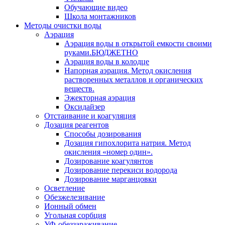
Обучающие видео
Школа монтажников
Методы очистки воды
Аэрация
Аэрация воды в открытой емкости своими
руками.БЮДЖЕТНО
Аэрация воды в колодце
Напорная аэрация. Метод окисления
растворенных металлов и органических
веществ.
Эжекторная аэрация
Оксидайзер
Отстаивание и коагуляция
Дозация реагентов
Способы дозирования
Дозация гипохлорита натрия. Метод
окисления «номер один».
Дозирование коагулянтов
Дозирование перекиси водорода
Дозирование марганцовки
Осветление
Обезжелезивание
Ионный обмен
Угольная сорбция
УФ-обеззараживание