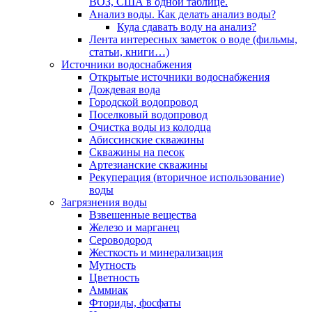
ВОЗ, США в одной таблице.
Анализ воды. Как делать анализ воды?
Куда сдавать воду на анализ?
Лента интересных заметок о воде (фильмы,
статьи, книги…)
Источники водоснабжения
Открытые источники водоснабжения
Дождевая вода
Городской водопровод
Поселковый водопровод
Очистка воды из колодца
Абиссинские скважины
Скважины на песок
Артезианские скважины
Рекуперация (вторичное использование)
воды
Загрязнения воды
Взвешенные вещества
Железо и марганец
Сероводород
Жесткость и минерализация
Мутность
Цветность
Аммиак
Фториды, фосфаты