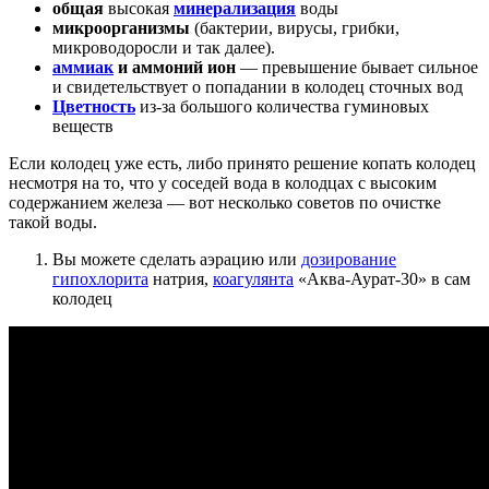
общая
высокая
минерализация
воды
микроорганизмы
(бактерии, вирусы, грибки,
микроводоросли и так далее).
аммиак
и аммоний ион
— превышение бывает сильное
и свидетельствует о попадании в колодец сточных вод
Цветность
из-за большого количества гуминовых
веществ
Если колодец уже есть, либо принято решение копать колодец
несмотря на то, что у соседей вода в колодцах с высоким
содержанием железа — вот несколько советов по очистке
такой воды.
Вы можете сделать аэрацию или
дозирование
гипохлорита
натрия,
коагулянта
«Аква-Аурат-30» в сам
колодец