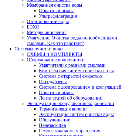
Мембранная очистка воды
Обратный осмос
Ультрафильтрация
Озонирование воды
БЭХО
Методы окисления
Умягчение. Очистка воды ионообменными
смолами. Как это работает?
Системы очистки воды
СХЕМЫ и КОМПЛЕКТЫ
Оборудование водоочистки
Умягчители с разными смолами
Комплексная система очистки воды
Система с открытой емкостью
Оксидайзеры
Система с дозированием и коагуляцией
Обратный осмос
Лента статей об оборудовании
Эксплуатация оборудования водоочистки
Термоизоляция колонн
Эксплуатация систем очистки воды
Обслуживание
Перезасыпка
Ремонт клапанов управления