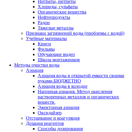
Нитраты, нитриты
Хлориды, сульфаты
Органические вещества
Нефтепродукты
Радон
Тяжелые металлы
Признаки загрязнений воды (проблемы с водой)
Учебные материалы
Книги
Фильмы
Обучающие видео
Школа монтажников
Методы очистки воды
Аэрация
Аэрация воды в открытой емкости своими
руками.БЮДЖЕТНО
Аэрация воды в колодце
Напорная аэрация. Метод окисления
растворенных металлов и органических
веществ.
Эжекторная аэрация
Оксидайзер
Отстаивание и коагуляция
Дозация реагентов
Способы дозирования