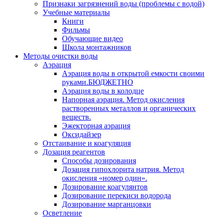
Признаки загрязнений воды (проблемы с водой)
Учебные материалы
Книги
Фильмы
Обучающие видео
Школа монтажников
Методы очистки воды
Аэрация
Аэрация воды в открытой емкости своими
руками.БЮДЖЕТНО
Аэрация воды в колодце
Напорная аэрация. Метод окисления
растворенных металлов и органических
веществ.
Эжекторная аэрация
Оксидайзер
Отстаивание и коагуляция
Дозация реагентов
Способы дозирования
Дозация гипохлорита натрия. Метод
окисления «номер один».
Дозирование коагулянтов
Дозирование перекиси водорода
Дозирование марганцовки
Осветление