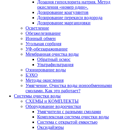
Дозация гипохлорита натрия. Метод
окисления «номер один».
Дозирование коагулянтов
Дозирование перекиси водорода
Дозирование марганцовки
Осветление
Обезжелезивание
Ионный обмен
Угольная сорбция
УФ-обеззараживание
Мембранная очистка воды
Обратный осмос
Ультрафильтрация
Озонирование воды
БЭХО
Методы окисления
Умягчение. Очистка воды ионообменными
смолами. Как это работает?
Системы очистки воды
СХЕМЫ и КОМПЛЕКТЫ
Оборудование водоочистки
Умягчители с разными смолами
Комплексная система очистки воды
Система с открытой емкостью
Оксидайзеры