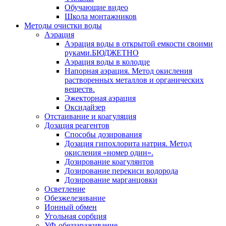
Обучающие видео
Школа монтажников
Методы очистки воды
Аэрация
Аэрация воды в открытой емкости своими
руками.БЮДЖЕТНО
Аэрация воды в колодце
Напорная аэрация. Метод окисления
растворенных металлов и органических
веществ.
Эжекторная аэрация
Оксидайзер
Отстаивание и коагуляция
Дозация реагентов
Способы дозирования
Дозация гипохлорита натрия. Метод
окисления «номер один».
Дозирование коагулянтов
Дозирование перекиси водорода
Дозирование марганцовки
Осветление
Обезжелезивание
Ионный обмен
Угольная сорбция
УФ-обеззараживание