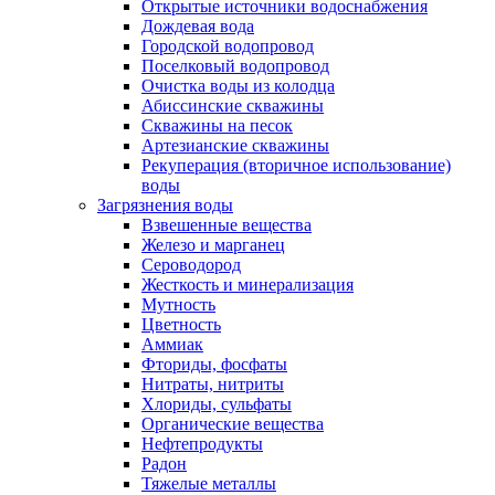
Открытые источники водоснабжения
Дождевая вода
Городской водопровод
Поселковый водопровод
Очистка воды из колодца
Абиссинские скважины
Скважины на песок
Артезианские скважины
Рекуперация (вторичное использование)
воды
Загрязнения воды
Взвешенные вещества
Железо и марганец
Сероводород
Жесткость и минерализация
Мутность
Цветность
Аммиак
Фториды, фосфаты
Нитраты, нитриты
Хлориды, сульфаты
Органические вещества
Нефтепродукты
Радон
Тяжелые металлы