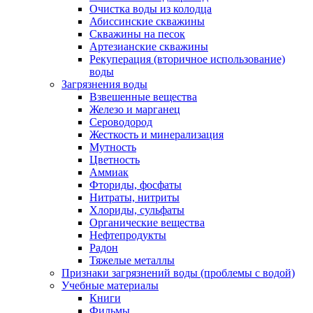
Очистка воды из колодца
Абиссинские скважины
Скважины на песок
Артезианские скважины
Рекуперация (вторичное использование)
воды
Загрязнения воды
Взвешенные вещества
Железо и марганец
Сероводород
Жесткость и минерализация
Мутность
Цветность
Аммиак
Фториды, фосфаты
Нитраты, нитриты
Хлориды, сульфаты
Органические вещества
Нефтепродукты
Радон
Тяжелые металлы
Признаки загрязнений воды (проблемы с водой)
Учебные материалы
Книги
Фильмы