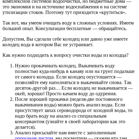
комплексной системой водоочистки, но бюджетные дома —
это экономия и на источнике водоснабжения и на системе
утилизации стоков. Поэтому тут приходится «крутиться».
Так вот, мы умеем очищать воду в сложных условиях. Имеем
большой опыт. Консультации бесплатные — обращайтесь.
Допустим, Вы сделали себе колодец или давно уже имеете
колодец вода в котором Вас не устраивает.
Как нужно подходить к вопросу очистки воды из колодца?
Нужно прокачивать колодец. Выкачивать воду
полностью куда-нибудь в канаву или на грунт подальше
от самого колодца. Если колодец опустошается —
позволяйте ему наполняться и выкачивайте снова. Так
десяток-другой раз… Если колодец не выкачивается —
окей, хорошо! Просто качаем воду до одурения.
После хорошей прокачки (неделя-две постоянного
выкачивания воды) можно брать анализ воды. Если
присутствует запах сероводорода от холодной воды, то
надо брать воду на анализ со специальным
консервантом (узнайте в своей лаборатории как это
делается).
Анализ присылайте нам вместе с заполненным
опросным листом
, мы посмотрим — скажем что там