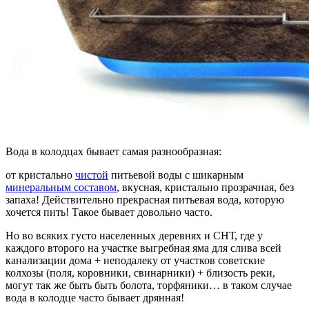
Вода в колодцах бывает самая разнообразная:
от кристально
чистой
питьевой воды с шикарным
минеральным составом
, вкусная, кристально прозрачная, без
запаха! Действительно прекрасная питьевая вода, которую
хочется пить! Такое бывает довольно часто.
Но во всяких густо населенных деревнях и СНТ, где у
каждого второго на участке выгребная яма для слива всей
канализации дома + неподалеку от участков советские
колхозы (поля, коровники, свинарники) + близость реки,
могут так же быть быть болота, торфяники… в таком случае
вода в колодце часто бывает дрянная!