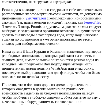
соответственно, на загрузках и картриджах.
Если вода в колодце чистая и содержит в себе исключительно
растворенные железо/марганец/соли жесткости, то допустимо
применение и
умягчителей
с комплексными ионообменными
смолами (так называемыми миксами), такими, как
Ferosoft B
,
Экомикс, Экотар, Promix и другие… марки этих смол следует
выбирать с содержанием органопоглотителя, но лучше всего
сделать анализ воды в тот период года, когда вода наиболее
грязная по ощущениям и уже ориентироваться по этому
анализу для выбора метода очистки.
Наша артель (Паша Куркин и Компания надежных партнеров
(свободных монтажников, которые работают на совесть со
знанием дела) имеет большой опыт очистки разной воды из
колодцев, мы предложим Вам подходящие методы, если
пришлете нам анализ воды на WhatsApp или электронку,
посоветуем выбор наполнителя для фильтра, чтобы это было
оптимально по цене/качеству.
Понятно, что в больших дорогих домах, строительство
которых обходится в десяти миллионов рублей есть
возможность выделить из бюджета полмиллиона на воду,
чтобы пробурить глубокую скважину, обустроить ее по уму с
качественным оборудованием и, соотвественно, с