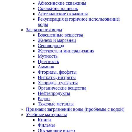
Абиссинские скважины
Скважины на песок
Артезианские скважины
Рекуперация (вторичное использование)
воды
Загрязнения воды
Взвешенные вещества
Железо и марганец
Сероводород
Жесткость и минерализация
Мутность
Цветность
Аммиак
Фториды, фосфаты
Нитраты, нитриты
Хлориды, сульфаты
Органические вещества
Нефтепродукты
Радон
Тяжелые металлы
Признаки загрязнений воды (проблемы с водой)
Учебные материалы
Книги
Фильмы
Обучающие видео