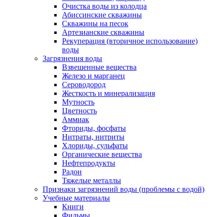
Очистка воды из колодца
Абиссинские скважины
Скважины на песок
Артезианские скважины
Рекуперация (вторичное использование)
воды
Загрязнения воды
Взвешенные вещества
Железо и марганец
Сероводород
Жесткость и минерализация
Мутность
Цветность
Аммиак
Фториды, фосфаты
Нитраты, нитриты
Хлориды, сульфаты
Органические вещества
Нефтепродукты
Радон
Тяжелые металлы
Признаки загрязнений воды (проблемы с водой)
Учебные материалы
Книги
Фильмы