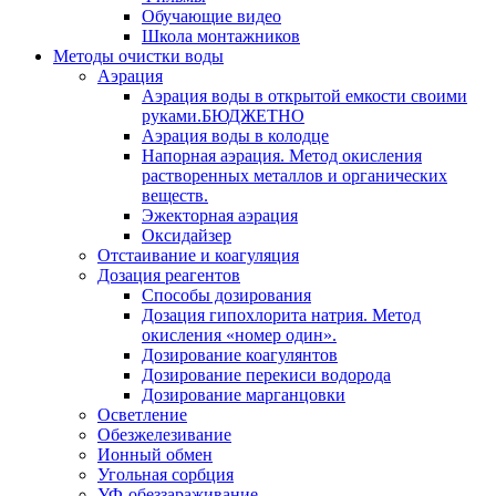
Обучающие видео
Школа монтажников
Методы очистки воды
Аэрация
Аэрация воды в открытой емкости своими
руками.БЮДЖЕТНО
Аэрация воды в колодце
Напорная аэрация. Метод окисления
растворенных металлов и органических
веществ.
Эжекторная аэрация
Оксидайзер
Отстаивание и коагуляция
Дозация реагентов
Способы дозирования
Дозация гипохлорита натрия. Метод
окисления «номер один».
Дозирование коагулянтов
Дозирование перекиси водорода
Дозирование марганцовки
Осветление
Обезжелезивание
Ионный обмен
Угольная сорбция
УФ-обеззараживание