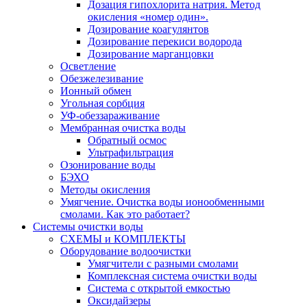
Дозация гипохлорита натрия. Метод
окисления «номер один».
Дозирование коагулянтов
Дозирование перекиси водорода
Дозирование марганцовки
Осветление
Обезжелезивание
Ионный обмен
Угольная сорбция
УФ-обеззараживание
Мембранная очистка воды
Обратный осмос
Ультрафильтрация
Озонирование воды
БЭХО
Методы окисления
Умягчение. Очистка воды ионообменными
смолами. Как это работает?
Системы очистки воды
СХЕМЫ и КОМПЛЕКТЫ
Оборудование водоочистки
Умягчители с разными смолами
Комплексная система очистки воды
Система с открытой емкостью
Оксидайзеры