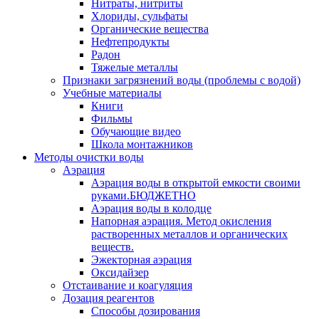
Нитраты, нитриты
Хлориды, сульфаты
Органические вещества
Нефтепродукты
Радон
Тяжелые металлы
Признаки загрязнений воды (проблемы с водой)
Учебные материалы
Книги
Фильмы
Обучающие видео
Школа монтажников
Методы очистки воды
Аэрация
Аэрация воды в открытой емкости своими
руками.БЮДЖЕТНО
Аэрация воды в колодце
Напорная аэрация. Метод окисления
растворенных металлов и органических
веществ.
Эжекторная аэрация
Оксидайзер
Отстаивание и коагуляция
Дозация реагентов
Способы дозирования