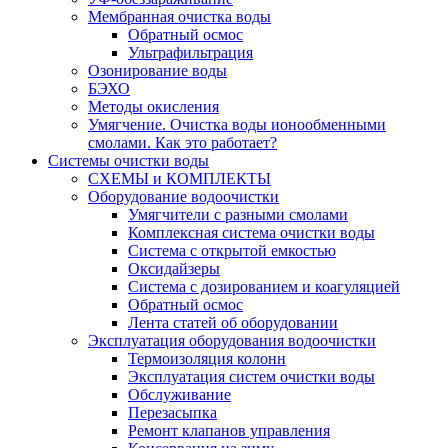
Мембранная очистка воды
Обратный осмос
Ультрафильтрация
Озонирование воды
БЭХО
Методы окисления
Умягчение. Очистка воды ионообменными
смолами. Как это работает?
Системы очистки воды
СХЕМЫ и КОМПЛЕКТЫ
Оборудование водоочистки
Умягчители с разными смолами
Комплексная система очистки воды
Система с открытой емкостью
Оксидайзеры
Система с дозированием и коагуляцией
Обратный осмос
Лента статей об оборудовании
Эксплуатация оборудования водоочистки
Термоизоляция колонн
Эксплуатация систем очистки воды
Обслуживание
Перезасыпка
Ремонт клапанов управления