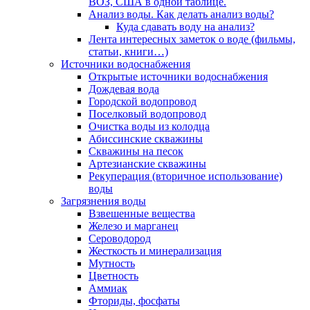
ВОЗ, США в одной таблице.
Анализ воды. Как делать анализ воды?
Куда сдавать воду на анализ?
Лента интересных заметок о воде (фильмы,
статьи, книги…)
Источники водоснабжения
Открытые источники водоснабжения
Дождевая вода
Городской водопровод
Поселковый водопровод
Очистка воды из колодца
Абиссинские скважины
Скважины на песок
Артезианские скважины
Рекуперация (вторичное использование)
воды
Загрязнения воды
Взвешенные вещества
Железо и марганец
Сероводород
Жесткость и минерализация
Мутность
Цветность
Аммиак
Фториды, фосфаты