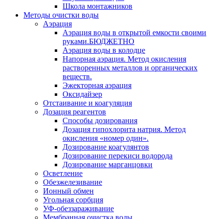
Школа монтажников
Методы очистки воды
Аэрация
Аэрация воды в открытой емкости своими
руками.БЮДЖЕТНО
Аэрация воды в колодце
Напорная аэрация. Метод окисления
растворенных металлов и органических
веществ.
Эжекторная аэрация
Оксидайзер
Отстаивание и коагуляция
Дозация реагентов
Способы дозирования
Дозация гипохлорита натрия. Метод
окисления «номер один».
Дозирование коагулянтов
Дозирование перекиси водорода
Дозирование марганцовки
Осветление
Обезжелезивание
Ионный обмен
Угольная сорбция
УФ-обеззараживание
Мембранная очистка воды