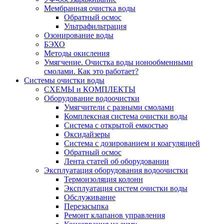
Мембранная очистка воды
Обратный осмос
Ультрафильтрация
Озонирование воды
БЭХО
Методы окисления
Умягчение. Очистка воды ионообменными
смолами. Как это работает?
Системы очистки воды
СХЕМЫ и КОМПЛЕКТЫ
Оборудование водоочистки
Умягчители с разными смолами
Комплексная система очистки воды
Система с открытой емкостью
Оксидайзеры
Система с дозированием и коагуляцией
Обратный осмос
Лента статей об оборудовании
Эксплуатация оборудования водоочистки
Термоизоляция колонн
Эксплуатация систем очистки воды
Обслуживание
Перезасыпка
Ремонт клапанов управления