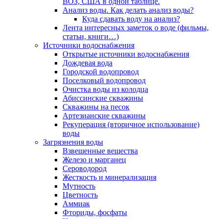
ВОЗ, США в одной таблице.
Анализ воды. Как делать анализ воды?
Куда сдавать воду на анализ?
Лента интересных заметок о воде (фильмы,
статьи, книги…)
Источники водоснабжения
Открытые источники водоснабжения
Дождевая вода
Городской водопровод
Поселковый водопровод
Очистка воды из колодца
Абиссинские скважины
Скважины на песок
Артезианские скважины
Рекуперация (вторичное использование)
воды
Загрязнения воды
Взвешенные вещества
Железо и марганец
Сероводород
Жесткость и минерализация
Мутность
Цветность
Аммиак
Фториды, фосфаты