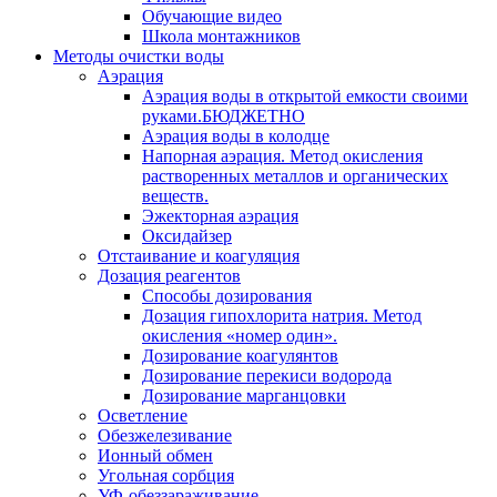
Обучающие видео
Школа монтажников
Методы очистки воды
Аэрация
Аэрация воды в открытой емкости своими
руками.БЮДЖЕТНО
Аэрация воды в колодце
Напорная аэрация. Метод окисления
растворенных металлов и органических
веществ.
Эжекторная аэрация
Оксидайзер
Отстаивание и коагуляция
Дозация реагентов
Способы дозирования
Дозация гипохлорита натрия. Метод
окисления «номер один».
Дозирование коагулянтов
Дозирование перекиси водорода
Дозирование марганцовки
Осветление
Обезжелезивание
Ионный обмен
Угольная сорбция
УФ-обеззараживание