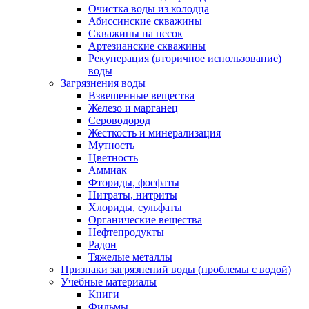
Очистка воды из колодца
Абиссинские скважины
Скважины на песок
Артезианские скважины
Рекуперация (вторичное использование)
воды
Загрязнения воды
Взвешенные вещества
Железо и марганец
Сероводород
Жесткость и минерализация
Мутность
Цветность
Аммиак
Фториды, фосфаты
Нитраты, нитриты
Хлориды, сульфаты
Органические вещества
Нефтепродукты
Радон
Тяжелые металлы
Признаки загрязнений воды (проблемы с водой)
Учебные материалы
Книги
Фильмы