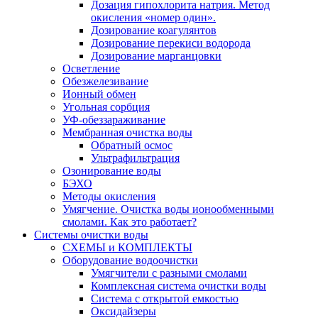
Дозация гипохлорита натрия. Метод
окисления «номер один».
Дозирование коагулянтов
Дозирование перекиси водорода
Дозирование марганцовки
Осветление
Обезжелезивание
Ионный обмен
Угольная сорбция
УФ-обеззараживание
Мембранная очистка воды
Обратный осмос
Ультрафильтрация
Озонирование воды
БЭХО
Методы окисления
Умягчение. Очистка воды ионообменными
смолами. Как это работает?
Системы очистки воды
СХЕМЫ и КОМПЛЕКТЫ
Оборудование водоочистки
Умягчители с разными смолами
Комплексная система очистки воды
Система с открытой емкостью
Оксидайзеры