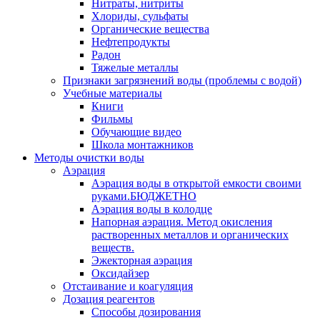
Нитраты, нитриты
Хлориды, сульфаты
Органические вещества
Нефтепродукты
Радон
Тяжелые металлы
Признаки загрязнений воды (проблемы с водой)
Учебные материалы
Книги
Фильмы
Обучающие видео
Школа монтажников
Методы очистки воды
Аэрация
Аэрация воды в открытой емкости своими
руками.БЮДЖЕТНО
Аэрация воды в колодце
Напорная аэрация. Метод окисления
растворенных металлов и органических
веществ.
Эжекторная аэрация
Оксидайзер
Отстаивание и коагуляция
Дозация реагентов
Способы дозирования