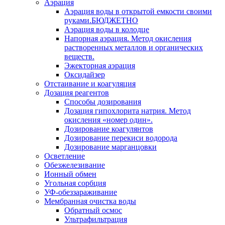
Аэрация
Аэрация воды в открытой емкости своими
руками.БЮДЖЕТНО
Аэрация воды в колодце
Напорная аэрация. Метод окисления
растворенных металлов и органических
веществ.
Эжекторная аэрация
Оксидайзер
Отстаивание и коагуляция
Дозация реагентов
Способы дозирования
Дозация гипохлорита натрия. Метод
окисления «номер один».
Дозирование коагулянтов
Дозирование перекиси водорода
Дозирование марганцовки
Осветление
Обезжелезивание
Ионный обмен
Угольная сорбция
УФ-обеззараживание
Мембранная очистка воды
Обратный осмос
Ультрафильтрация