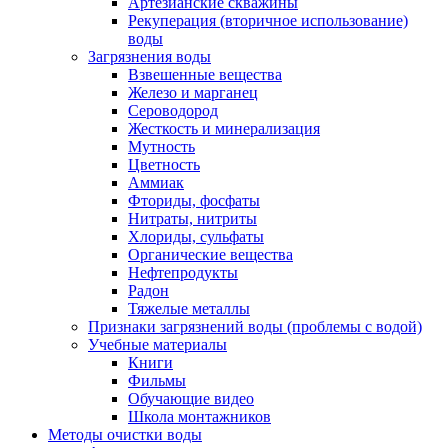
Артезианские скважины
Рекуперация (вторичное использование)
воды
Загрязнения воды
Взвешенные вещества
Железо и марганец
Сероводород
Жесткость и минерализация
Мутность
Цветность
Аммиак
Фториды, фосфаты
Нитраты, нитриты
Хлориды, сульфаты
Органические вещества
Нефтепродукты
Радон
Тяжелые металлы
Признаки загрязнений воды (проблемы с водой)
Учебные материалы
Книги
Фильмы
Обучающие видео
Школа монтажников
Методы очистки воды