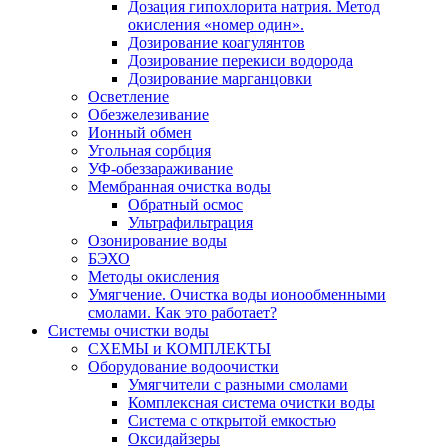
Дозация гипохлорита натрия. Метод
окисления «номер один».
Дозирование коагулянтов
Дозирование перекиси водорода
Дозирование марганцовки
Осветление
Обезжелезивание
Ионный обмен
Угольная сорбция
УФ-обеззараживание
Мембранная очистка воды
Обратный осмос
Ультрафильтрация
Озонирование воды
БЭХО
Методы окисления
Умягчение. Очистка воды ионообменными
смолами. Как это работает?
Системы очистки воды
СХЕМЫ и КОМПЛЕКТЫ
Оборудование водоочистки
Умягчители с разными смолами
Комплексная система очистки воды
Система с открытой емкостью
Оксидайзеры