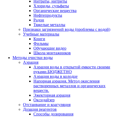
Нитраты, нитриты
Хлориды, сульфаты
Органические вещества
Нефтепродукты
Радон
Тяжелые металлы
Признаки загрязнений воды (проблемы с водой)
Учебные материалы
Книги
Фильмы
Обучающие видео
Школа монтажников
Методы очистки воды
Аэрация
Аэрация воды в открытой емкости своими
руками.БЮДЖЕТНО
Аэрация воды в колодце
Напорная аэрация. Метод окисления
растворенных металлов и органических
веществ.
Эжекторная аэрация
Оксидайзер
Отстаивание и коагуляция
Дозация реагентов
Способы дозирования