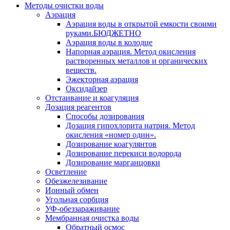
Методы очистки воды
Аэрация
Аэрация воды в открытой емкости своими
руками.БЮДЖЕТНО
Аэрация воды в колодце
Напорная аэрация. Метод окисления
растворенных металлов и органических
веществ.
Эжекторная аэрация
Оксидайзер
Отстаивание и коагуляция
Дозация реагентов
Способы дозирования
Дозация гипохлорита натрия. Метод
окисления «номер один».
Дозирование коагулянтов
Дозирование перекиси водорода
Дозирование марганцовки
Осветление
Обезжелезивание
Ионный обмен
Угольная сорбция
УФ-обеззараживание
Мембранная очистка воды
Обратный осмос