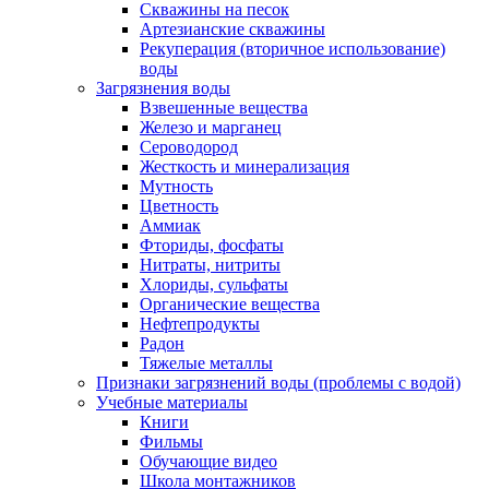
Скважины на песок
Артезианские скважины
Рекуперация (вторичное использование)
воды
Загрязнения воды
Взвешенные вещества
Железо и марганец
Сероводород
Жесткость и минерализация
Мутность
Цветность
Аммиак
Фториды, фосфаты
Нитраты, нитриты
Хлориды, сульфаты
Органические вещества
Нефтепродукты
Радон
Тяжелые металлы
Признаки загрязнений воды (проблемы с водой)
Учебные материалы
Книги
Фильмы
Обучающие видео
Школа монтажников