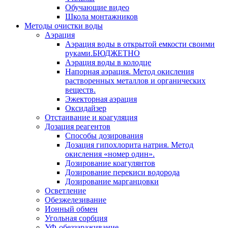
Обучающие видео
Школа монтажников
Методы очистки воды
Аэрация
Аэрация воды в открытой емкости своими
руками.БЮДЖЕТНО
Аэрация воды в колодце
Напорная аэрация. Метод окисления
растворенных металлов и органических
веществ.
Эжекторная аэрация
Оксидайзер
Отстаивание и коагуляция
Дозация реагентов
Способы дозирования
Дозация гипохлорита натрия. Метод
окисления «номер один».
Дозирование коагулянтов
Дозирование перекиси водорода
Дозирование марганцовки
Осветление
Обезжелезивание
Ионный обмен
Угольная сорбция
УФ-обеззараживание