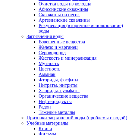
Очистка воды из колодца
Абиссинские скважины
Скважины на песок
Артезианские скважины
Рекуперация (вторичное использование)
воды
Загрязнения воды
Взвешенные вещества
Железо и марганец
Сероводород
Жесткость и минерализация
Мутность
Цветность
Аммиак
Фториды, фосфаты
Нитраты, нитриты
Хлориды, сульфаты
Органические вещества
Нефтепродукты
Радон
Тяжелые металлы
Признаки загрязнений воды (проблемы с водой)
Учебные материалы
Книги
Фильмы