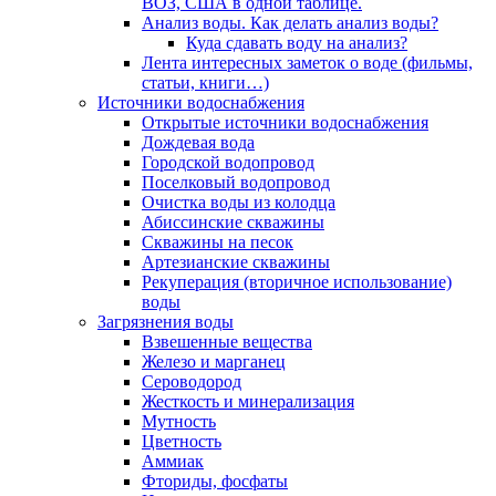
ВОЗ, США в одной таблице.
Анализ воды. Как делать анализ воды?
Куда сдавать воду на анализ?
Лента интересных заметок о воде (фильмы,
статьи, книги…)
Источники водоснабжения
Открытые источники водоснабжения
Дождевая вода
Городской водопровод
Поселковый водопровод
Очистка воды из колодца
Абиссинские скважины
Скважины на песок
Артезианские скважины
Рекуперация (вторичное использование)
воды
Загрязнения воды
Взвешенные вещества
Железо и марганец
Сероводород
Жесткость и минерализация
Мутность
Цветность
Аммиак
Фториды, фосфаты