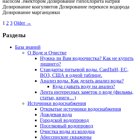
насосом Эжектором Дозирование гипохлорита натрия
Дозирование коагулянтов Дозирование перекиси водорода
Дозирование марганцовки
1
2
3
Older →
Разделы
База знаний
О Воде и Очистке
Нужна ли Вам водоочистка? Как не купить
лишнего?
Стандарты питьевой воды. СанПиН, ЕС,
ВОЗ, США в одной таблице.
Анализ воды. Как делать анализ воды?
Куда сдавать воду на анализ?
Лента интересных заметок о воде (фильмы,
статьи, книги…)
Источники водоснабжения
Открытые источники водоснабжения
Дождевая вода
Городской водопровод
Поселковый водопровод
Очистка воды из колодца
Абиссинские скважины