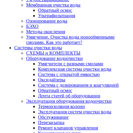
Мембранная очистка воды
Обратный осмос
Ультрафильтрация
Озонирование воды
БЭХО
Методы окисления
Умягчение. Очистка воды ионообменными
смолами. Как это работает?
Системы очистки воды
СХЕМЫ и КОМПЛЕКТЫ
Оборудование водоочистки
Умягчители с разными смолами
Комплексная система очистки воды
Система с открытой емкостью
Оксидайзеры
Система с дозированием и коагуляцией
Обратный осмос
Лента статей об оборудовании
Эксплуатация оборудования водоочистки
Термоизоляция колонн
Эксплуатация систем очистки воды
Обслуживание
Перезасыпка
Ремонт клапанов управления