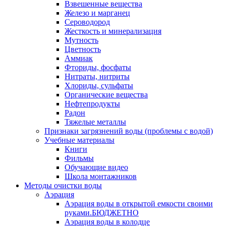
Взвешенные вещества
Железо и марганец
Сероводород
Жесткость и минерализация
Мутность
Цветность
Аммиак
Фториды, фосфаты
Нитраты, нитриты
Хлориды, сульфаты
Органические вещества
Нефтепродукты
Радон
Тяжелые металлы
Признаки загрязнений воды (проблемы с водой)
Учебные материалы
Книги
Фильмы
Обучающие видео
Школа монтажников
Методы очистки воды
Аэрация
Аэрация воды в открытой емкости своими
руками.БЮДЖЕТНО
Аэрация воды в колодце