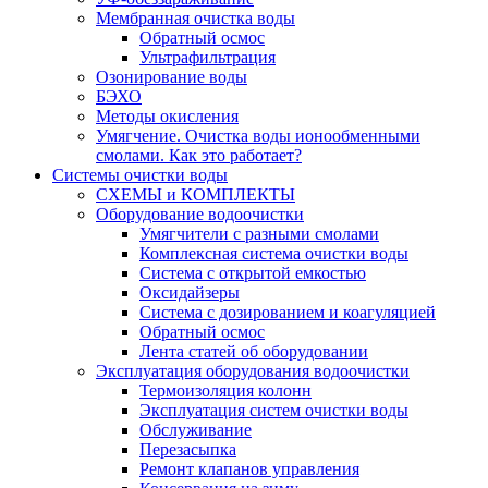
Мембранная очистка воды
Обратный осмос
Ультрафильтрация
Озонирование воды
БЭХО
Методы окисления
Умягчение. Очистка воды ионообменными
смолами. Как это работает?
Системы очистки воды
СХЕМЫ и КОМПЛЕКТЫ
Оборудование водоочистки
Умягчители с разными смолами
Комплексная система очистки воды
Система с открытой емкостью
Оксидайзеры
Система с дозированием и коагуляцией
Обратный осмос
Лента статей об оборудовании
Эксплуатация оборудования водоочистки
Термоизоляция колонн
Эксплуатация систем очистки воды
Обслуживание
Перезасыпка
Ремонт клапанов управления