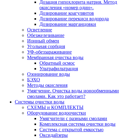
Дозация гипохлорита натрия. Метод
окисления «номер один».
Дозирование коагулянтов
Дозирование перекиси водорода
Дозирование марганцовки
Осветление
Обезжелезивание
Ионный обмен
Угольная сорбция
УФ-обеззараживание
Мембранная очистка воды
Обратный осмос
Ультрафильтрация
Озонирование воды
БЭХО
Методы окисления
Умягчение. Очистка воды ионообменными
смолами. Как это работает?
Системы очистки воды
СХЕМЫ и КОМПЛЕКТЫ
Оборудование водоочистки
Умягчители с разными смолами
Комплексная система очистки воды
Система с открытой емкостью
Оксидайзеры