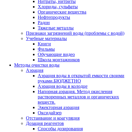
Нитраты, нитриты
Хлориды, сульфаты
Органические вещества
Нефтепродукты
Радон
Тяжелые металлы
Признаки загрязнений воды (проблемы с водой)
Учебные материалы
Книги
Фильмы
Обучающие видео
Школа монтажников
Методы очистки воды
Аэрация
Аэрация воды в открытой емкости своими
руками.БЮДЖЕТНО
Аэрация воды в колодце
Напорная аэрация. Метод окисления
растворенных металлов и органических
веществ.
Эжекторная аэрация
Оксидайзер
Отстаивание и коагуляция
Дозация реагентов
Способы дозирования