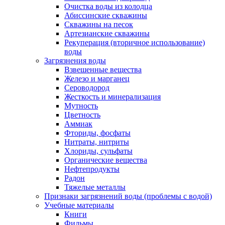
Очистка воды из колодца
Абиссинские скважины
Скважины на песок
Артезианские скважины
Рекуперация (вторичное использование)
воды
Загрязнения воды
Взвешенные вещества
Железо и марганец
Сероводород
Жесткость и минерализация
Мутность
Цветность
Аммиак
Фториды, фосфаты
Нитраты, нитриты
Хлориды, сульфаты
Органические вещества
Нефтепродукты
Радон
Тяжелые металлы
Признаки загрязнений воды (проблемы с водой)
Учебные материалы
Книги
Фильмы