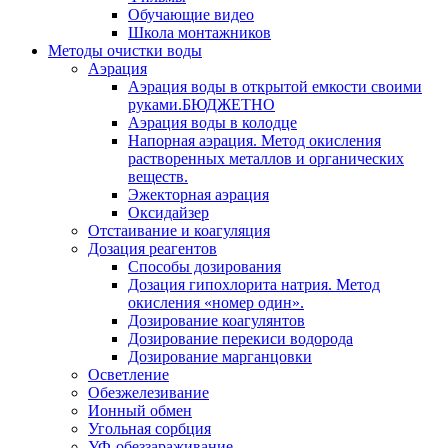
Обучающие видео
Школа монтажников
Методы очистки воды
Аэрация
Аэрация воды в открытой емкости своими
руками.БЮДЖЕТНО
Аэрация воды в колодце
Напорная аэрация. Метод окисления
растворенных металлов и органических
веществ.
Эжекторная аэрация
Оксидайзер
Отстаивание и коагуляция
Дозация реагентов
Способы дозирования
Дозация гипохлорита натрия. Метод
окисления «номер один».
Дозирование коагулянтов
Дозирование перекиси водорода
Дозирование марганцовки
Осветление
Обезжелезивание
Ионный обмен
Угольная сорбция
УФ-обеззараживание