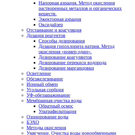
Напорная аэрация. Метод окисления
растворенных металлов и органических
веществ.
Эжекторная аэрация
Оксидайзер
Отстаивание и коагуляция
Дозация реагентов
Способы дозирования
Дозация гипохлорита натрия. Метод
окисления «номер один».
Дозирование коагулянтов
Дозирование перекиси водорода
Дозирование марганцовки
Осветление
Обезжелезивание
Ионный обмен
Угольная сорбция
УФ-обеззараживание
Мембранная очистка воды
Обратный осмос
Ультрафильтрация
Озонирование воды
БЭХО
Методы окисления
Умягчение. Очистка воды ионообменными