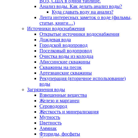
ВОЗ, США в одной таблице.
Анализ воды. Как делать анализ воды?
Куда сдавать воду на анализ?
Лента интересных заметок о воде (фильмы,
статьи, книги…)
Источники водоснабжения
Открытые источники водоснабжения
Дождевая вода
Городской водопровод
Поселковый водопровод
Очистка воды из колодца
Абиссинские скважины
Скважины на песок
Артезианские скважины
Рекуперация (вторичное использование)
воды
Загрязнения воды
Взвешенные вещества
Железо и марганец
Сероводород
Жесткость и минерализация
Мутность
Цветность
Аммиак
Фториды, фосфаты