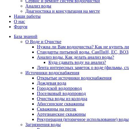
Сервис и ремонт систем водоочистки
Анализ воды
Диагностика и консультация на месте
Наши работы
О нас
Форум
База знаний
О Воде и Очистке
Нужна ли Вам водоочистка? Как не купить л
Стандарты питьевой воды. СанПиН, ЕС, ВОЗ
Анализ воды. Как делать анализ воды?
Куда сдавать воду на анализ?
Лента интересных заметок о воде (фильмы, с
Источники водоснабжения
Открытые источники водоснабжения
Дождевая вода
Городской водопровод
Поселковый водопровод
Очистка воды из колодца
Абиссинские скважины
Скважины на песок
Артезианские скважины
Рекуперация (вторичное использование) воды
Загрязнения воды