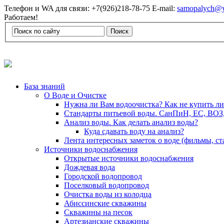
Телефон и WA для связи: +7(926)218-78-75 E-mail:
samopalych@y
Работаем!
База знаний
О Воде и Очистке
Нужна ли Вам водоочистка? Как не купить л
Стандарты питьевой воды. СанПиН, ЕС, ВОЗ
Анализ воды. Как делать анализ воды?
Куда сдавать воду на анализ?
Лента интересных заметок о воде (фильмы, с
Источники водоснабжения
Открытые источники водоснабжения
Дождевая вода
Городской водопровод
Поселковый водопровод
Очистка воды из колодца
Абиссинские скважины
Скважины на песок
Артезианские скважины