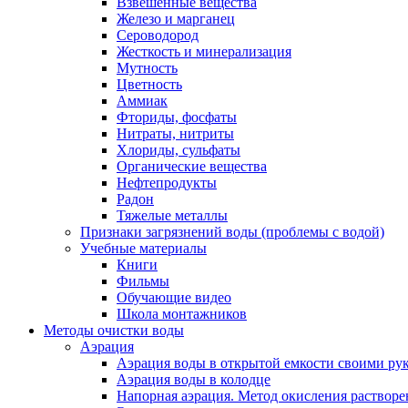
Взвешенные вещества
Железо и марганец
Сероводород
Жесткость и минерализация
Мутность
Цветность
Аммиак
Фториды, фосфаты
Нитраты, нитриты
Хлориды, сульфаты
Органические вещества
Нефтепродукты
Радон
Тяжелые металлы
Признаки загрязнений воды (проблемы с водой)
Учебные материалы
Книги
Фильмы
Обучающие видео
Школа монтажников
Методы очистки воды
Аэрация
Аэрация воды в открытой емкости своими
Аэрация воды в колодце
Напорная аэрация. Метод окисления растворе