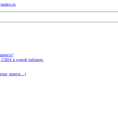
andex.ru
ишнего?
, США в одной таблице.
татьи, книги…)