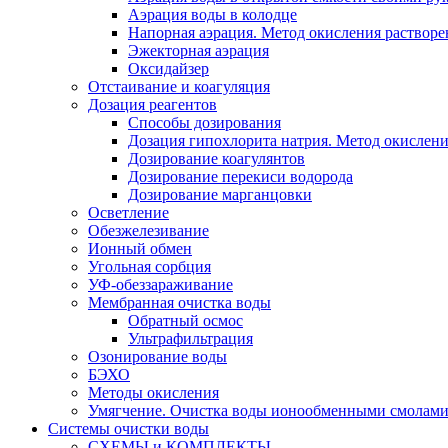
Аэрация воды в колодце
Напорная аэрация. Метод окисления растворе
Эжекторная аэрация
Оксидайзер
Отстаивание и коагуляция
Дозация реагентов
Способы дозирования
Дозация гипохлорита натрия. Метод окислени
Дозирование коагулянтов
Дозирование перекиси водорода
Дозирование марганцовки
Осветление
Обезжелезивание
Ионный обмен
Угольная сорбция
УФ-обеззараживание
Мембранная очистка воды
Обратный осмос
Ультрафильтрация
Озонирование воды
БЭХО
Методы окисления
Умягчение. Очистка воды ионообменными смолами.
Системы очистки воды
СХЕМЫ и КОМПЛЕКТЫ