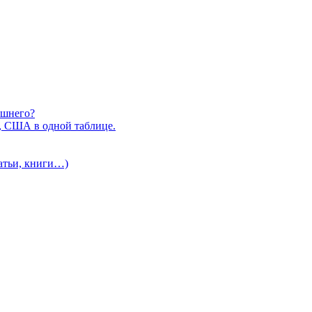
ишнего?
, США в одной таблице.
татьи, книги…)