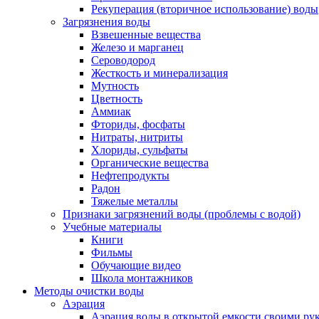
Рекуперация (вторичное использование) воды
Загрязнения воды
Взвешенные вещества
Железо и марганец
Сероводород
Жесткость и минерализация
Мутность
Цветность
Аммиак
Фториды, фосфаты
Нитраты, нитриты
Хлориды, сульфаты
Органические вещества
Нефтепродукты
Радон
Тяжелые металлы
Признаки загрязнений воды (проблемы с водой)
Учебные материалы
Книги
Фильмы
Обучающие видео
Школа монтажников
Методы очистки воды
Аэрация
Аэрация воды в открытой емкости своими