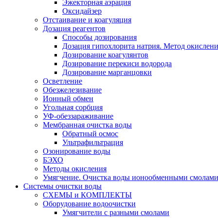
Эжекторная аэрация
Оксидайзер
Отстаивание и коагуляция
Дозация реагентов
Способы дозирования
Дозация гипохлорита натрия. Метод окислени
Дозирование коагулянтов
Дозирование перекиси водорода
Дозирование марганцовки
Осветление
Обезжелезивание
Ионный обмен
Угольная сорбция
УФ-обеззараживание
Мембранная очистка воды
Обратный осмос
Ультрафильтрация
Озонирование воды
БЭХО
Методы окисления
Умягчение. Очистка воды ионообменными смолами.
Системы очистки воды
СХЕМЫ и КОМПЛЕКТЫ
Оборудование водоочистки
Умягчители с разными смолами